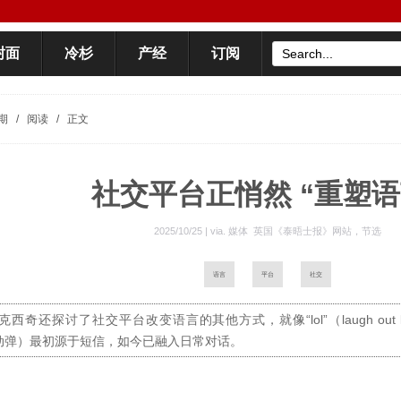
封面
冷杉
产经
订阅
期
/
阅读
/
正文
社交平台正悄然 “重塑语
2025/10/25 | via.
媒体 英国《泰晤士报》网站，节选
语言
平台
社交
克西奇还探讨了社交平台改变语言的其他方式，就像“lol”（laugh out lou
懒得动弹）最初源于短信，如今已融入日常对话。