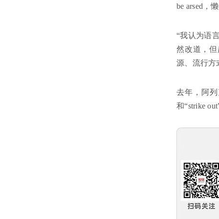
be ars
“我认为语
然改道，但
源、流行方
去年，阿列
和“stri