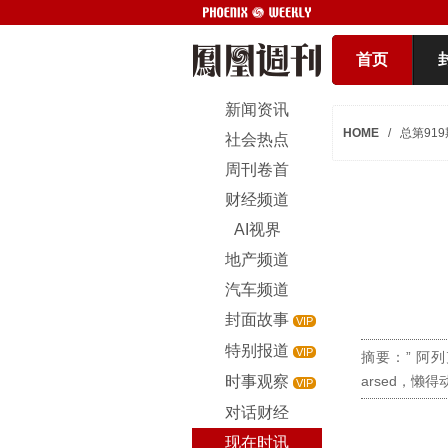
首页
新闻资讯
HOME
/
总第919
社会热点
周刊卷首
财经频道
AI视界
地产频道
汽车频道
封面故事
VIP
特别报道
VIP
摘要：” 阿列
时事观察
arsed，
VIP
对话财经
现在时讯