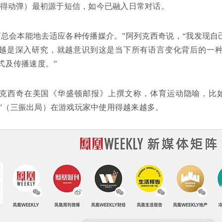
ed，懒得动弹）最初源于短信，如今已融入日常对话。
言总会本能地去适应各种传播媒介。”阿列克西奇说，“我发现
越是深入研究，就越意识到这是当下所有语言变化背后的一
式及传播速度。”
克西奇在美国《华盛顿邮报》上撰文称，体育运动隐喻，比如棒球术
ke out”（三振出局）在游戏玩家中使用得越来越多。