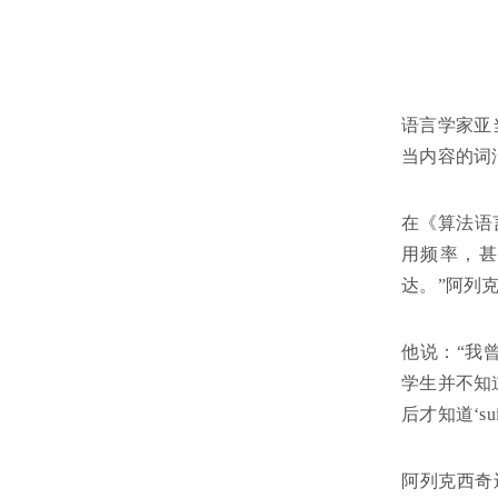
语言学家亚
当内容的词
在《算法语
用频率，甚
达。”阿列
他说：“我曾
学生并不知道
后才知道‘su
阿列克西奇还探