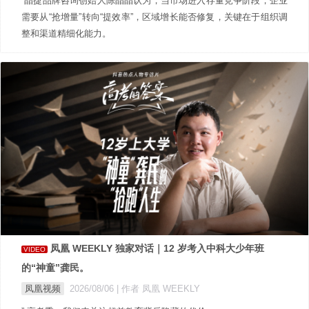
”晶捷品牌咨询创始人陈晶晶认为，当市场进入存量竞争阶段，企业
需要从“抢增量”转向“提效率”，区域增长能否修复，关键在于组织调
整和渠道精细化能力。
凤凰 WEEKLY 独家对话｜12 岁考入中科大少年班
VIDEO
的“神童”龚民。
凤凰视频
2026/08/06
| 作者 凤凰 WEEKLY