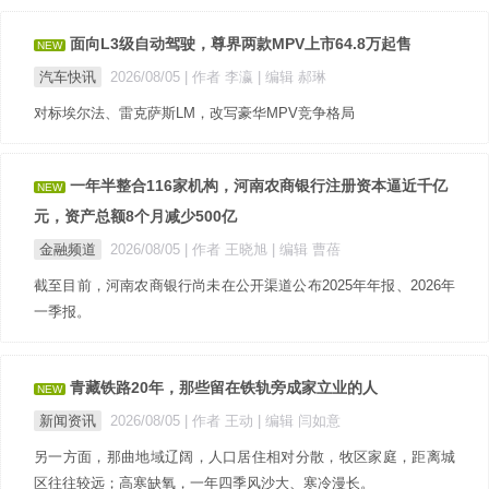
面向L3级自动驾驶，尊界两款MPV上市64.8万起售
NEW
汽车快讯
2026/08/05
| 作者 李瀛
| 编辑 郝琳
对标埃尔法、雷克萨斯LM，改写豪华MPV竞争格局
一年半整合116家机构，河南农商银行注册资本逼近千亿
NEW
元，资产总额8个月减少500亿
金融频道
2026/08/05
| 作者 王晓旭
| 编辑 曹蓓
截至目前，河南农商银行尚未在公开渠道公布2025年年报、2026年
一季报。
青藏铁路20年，那些留在铁轨旁成家立业的人
NEW
新闻资讯
2026/08/05
| 作者 王动
| 编辑 闫如意
另一方面，那曲地域辽阔，人口居住相对分散，牧区家庭，距离城
区往往较远；高寒缺氧，一年四季风沙大、寒冷漫长。