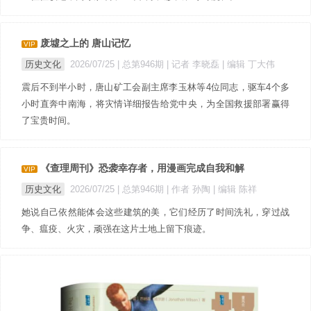
废墟之上的 唐山记忆
VIP
历史文化
2026/07/25 |
总第946期
| 记者 李晓磊
| 编辑 丁大伟
震后不到半小时，唐山矿工会副主席李玉林等4位同志，驱车4个多
小时直奔中南海，将灾情详细报告给党中央，为全国救援部署赢得
了宝贵时间。
《查理周刊》恐袭幸存者，用漫画完成自我和解
VIP
历史文化
2026/07/25 |
总第946期
| 作者 孙陶
| 编辑 陈祥
她说自己依然能体会这些建筑的美，它们经历了时间洗礼，穿过战
争、瘟疫、火灾，顽强在这片土地上留下痕迹。