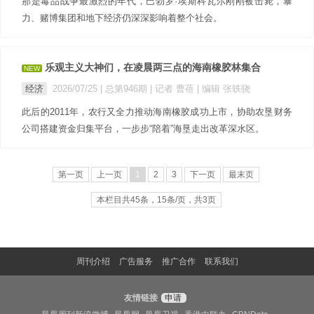
那是毒品战争最激烈的年代，巴勃罗·埃斯科瓦尔刚刚被击毙，暴
力、赌博集团和地下经济仍深深影响着整个社会。
乐观主义大神们，在凌晨两三点的海南橡胶林集合
NEW
经济
2026/07/25 |
总第946期
| 记者 曹蓓
| 编辑 张轶骁
此后的2011年，农行又全力推动海南橡胶成功上市，协助农垦财务
公司搭建资金归集平台，一步步“陪着”海垦走出改革深水区。
第一页
上一页
1
2
3
下一页
最末页
本栏目共45条，15条/页，共3页
周刊介绍
广告服务
推广合作
联系我们
友情链接
申请