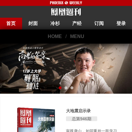
首页
封面
冷杉
产经
订阅
登录
HOME
/
MENU
大地震启示录
总第946期
审视唐山，如同重拾一面学习