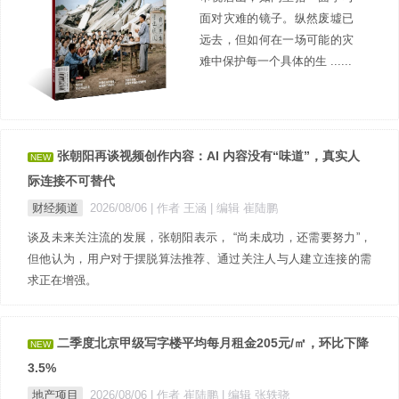
面对灾难的镜子。纵然废墟已
远去，但如何在一场可能的灾
难中保护每一个具体的生 ......
张朝阳再谈视频创作内容：AI 内容没有“味道”，真实人
NEW
际连接不可替代
财经频道
2026/08/06
| 作者 王涵
| 编辑 崔陆鹏
谈及未来关注流的发展，张朝阳表示， “尚未成功，还需要努力”，
但他认为，用户对于摆脱算法推荐、通过关注人与人建立连接的需
求正在增强。
二季度北京甲级写字楼平均每月租金205元/㎡，环比下降
NEW
3.5%
地产项目
2026/08/06
| 作者 崔陆鹏
| 编辑 张轶骁