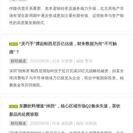
伴随供需关系重塑、资本逻辑转变及服务能力升级，北京房地产市
场有望在新周期中逐步形成更加注重长期价值、运营效率与资产韧
性的高质量发展模式。
“灵巧手”撑起帕西尼百亿估值，财务数据为何“不可触
NEW
摸”？
财经频道
2026/08/06
| 记者 许梦旖
| 编辑 曹蓓
深圳“独角兽”帕西尼感知科技于近日完成10亿元战略轮融资，由某全
球消费电子与半导体领域万亿级龙头企业，联合中银国际投资、鲲
鹏基金等共同领投。
东鹏饮料增速“掉挡”，核心区域市场Q2集体失速，茶饮
NEW
新品尚处爬坡期
财经频道
2026/08/06
| 作者 崔陆鹏
| 编辑 张轶骁