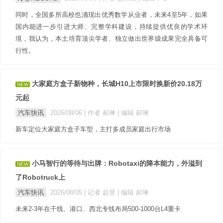
同时，全国多所高校也涌现出优秀数学从业者，未来4至5年，如果
国内能进一步引进大师、完整学科建设，持续提供优良的学术环
境，我认为，本土培育顶尖学者、独立做出世界级成果完全具备可
行性。
大家庭方盒子新物种，长城H10上市限时换新价20.18万
NEW
元起
汽车快讯
2026/08/06
| 作者 郝琳
| 编辑 郝琳
新车定位大家庭方盒子车型，主打多成员家庭出行市场
小马智行的等待与出牌：Robotaxi的降本能力，外溢到
NEW
了Robotruck上
汽车快讯
2026/08/05
| 记者 赵昱
| 编辑 郝琳
未来2-3年在干线、港口、西北专线布局500-1000台L4重卡