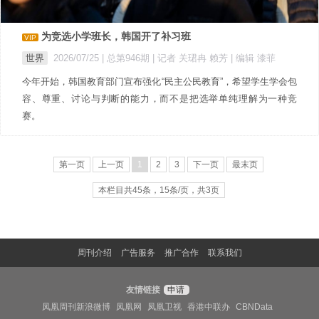
为竞选小学班长，韩国开了补习班
VIP
世界
2026/07/25 |
总第946期
| 记者 关珺冉 赖芳
| 编辑 漆菲
今年开始，韩国教育部门宣布强化“民主公民教育”，希望学生学会包
容、尊重、讨论与判断的能力，而不是把选举单纯理解为一种竞
赛。
第一页
上一页
1
2
3
下一页
最末页
本栏目共45条，15条/页，共3页
周刊介绍
广告服务
推广合作
联系我们
友情链接
申请
凤凰周刊新浪微博
凤凰网
凤凰卫视
香港中联办
CBNData