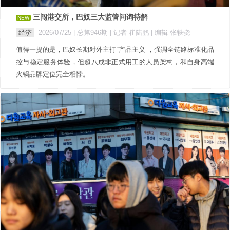
三闯港交所，巴奴三大监管问询待解
NEW
经济
2026/07/25 |
总第946期
| 记者 崔陆鹏
| 编辑 张轶骁
值得一提的是，巴奴长期对外主打“产品主义”，强调全链路标准化品
控与稳定服务体验，但超八成非正式用工的人员架构，和自身高端
火锅品牌定位完全相悖。