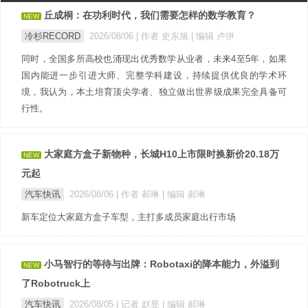
丘成桐：在功利时代，我们需要怎样的数学教育？
NEW
冷杉RECORD
2026/08/06
| 作者 史东旭
| 编辑 卢伊
同时，全国多所高校也涌现出优秀数学从业者，未来4至5年，如果
国内能进一步引进大师、完整学科建设，持续提供优良的学术环
境，我认为，本土培育顶尖学者、独立做出世界级成果完全具备可
行性。
大家庭方盒子新物种，长城H10上市限时换新价20.18万
NEW
元起
汽车快讯
2026/08/06
| 作者 郝琳
| 编辑 郝琳
新车定位大家庭方盒子车型，主打多成员家庭出行市场
小马智行的等待与出牌：Robotaxi的降本能力，外溢到
NEW
了Robotruck上
汽车快讯
2026/08/05
| 记者 赵昱
| 编辑 郝琳