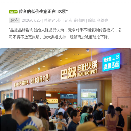
传音的低价生意正在“吃紧”
NEW
经济
2026/07/25 |
总第946期
| 记者 崔陆鹏
| 编辑 张轶骁
”晶捷品牌咨询创始人陈晶晶认为，竞争对手不断复制传音模式，公
司不得不放宽账期、加大渠道支持，经销商忠诚度随之下降。