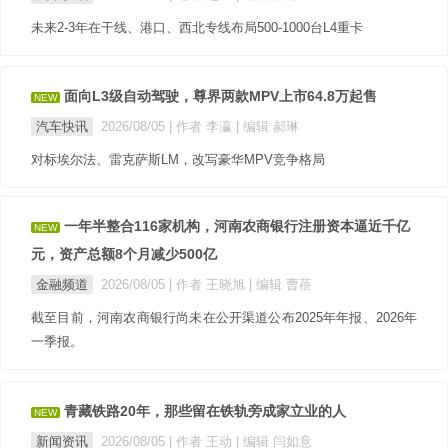
未来2-3年在干线、港口、西北专线布局500-1000台L4重卡
面向L3级自动驾驶，尊界两款MPV上市64.8万起售
NEW
汽车快讯
2026/08/05
| 作者 李瀛
| 编辑 郝琳
对标埃尔法、雷克萨斯LM，改写豪华MPV竞争格局
一年半整合116家机构，河南农商银行注册资本逼近千亿
NEW
元，资产总额8个月减少500亿
金融频道
2026/08/05
| 作者 王晓旭
| 编辑 曹蓓
截至目前，河南农商银行尚未在公开渠道公布2025年年报、2026年
一季报。
青藏铁路20年，那些留在铁轨旁成家立业的人
NEW
新闻资讯
2026/08/05
| 作者 王动
| 编辑 闫如意