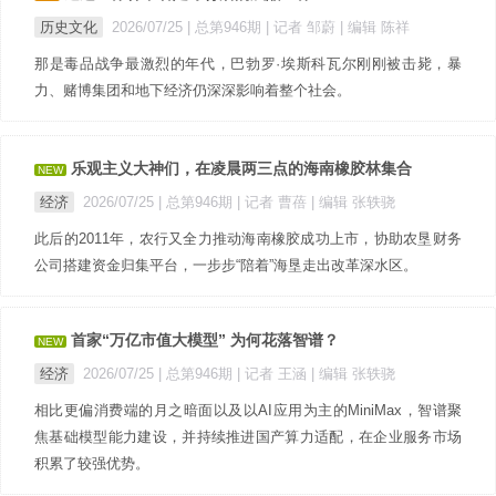
历史文化
2026/07/25 |
总第946期
| 记者 邹蔚
| 编辑 陈祥
那是毒品战争最激烈的年代，巴勃罗·埃斯科瓦尔刚刚被击毙，暴
力、赌博集团和地下经济仍深深影响着整个社会。
乐观主义大神们，在凌晨两三点的海南橡胶林集合
NEW
经济
2026/07/25 |
总第946期
| 记者 曹蓓
| 编辑 张轶骁
此后的2011年，农行又全力推动海南橡胶成功上市，协助农垦财务
公司搭建资金归集平台，一步步“陪着”海垦走出改革深水区。
首家“万亿市值大模型” 为何花落智谱？
NEW
经济
2026/07/25 |
总第946期
| 记者 王涵
| 编辑 张轶骁
相比更偏消费端的月之暗面以及以AI应用为主的MiniMax，智谱聚
焦基础模型能力建设，并持续推进国产算力适配，在企业服务市场
积累了较强优势。