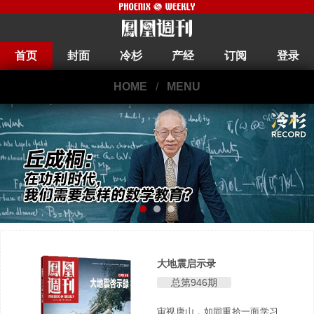
首页
封面
冷杉
产经
订阅
登录
HOME
/
MENU
大地震启示录
总第946期
审视唐山，如同重拾一面学习