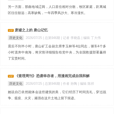
另一方面，那曲地域辽阔，人口居住相对分散，牧区家庭，距离城
区往往较远；高寒缺氧，一年四季风沙大、寒冷漫长。
废墟之上的 唐山记忆
VIP
历史文化
2026/07/25 |
总第946期
| 记者 李晓磊
| 编辑 丁大伟
震后不到半小时，唐山矿工会副主席李玉林等4位同志，驱车4个多
小时直奔中南海，将灾情详细报告给党中央，为全国救援部署赢得
了宝贵时间。
《查理周刊》恐袭幸存者，用漫画完成自我和解
VIP
历史文化
2026/07/25 |
总第946期
| 作者 孙陶
| 编辑 陈祥
她说自己依然能体会这些建筑的美，它们经历了时间洗礼，穿过战
争、瘟疫、火灾，顽强在这片土地上留下痕迹。