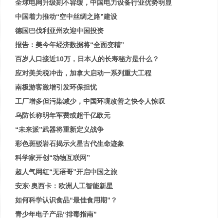
全球电网升级刻不容缓，中国电力设备行业优势明显
中国着力推动“空中丝绸之路”建设
德国巴伐利亚州欢迎中国投资
报告：美今年经济数据将“全面变糟”
百岁人口接近10万，日本人的长寿秘方是什么？
应对美关税冲击，加拿大启动一系列重大工程
南极游客激增引发环保担忧
工厂增多但污染减少，中国环境改善之快令人惊叹
乌防长称明年军费或超千亿欧元
“未来派”武器将重新定义战争
彩色斑驳岩石揭示火星古代生命迹象
科学家开创“动物互联网”
超人气网红“无语哥”开启中国之旅
安东·奥西卡：欧洲人工智能新星
如何科学认识食品“最佳食用期”？
青少年电子产品“排毒指南”