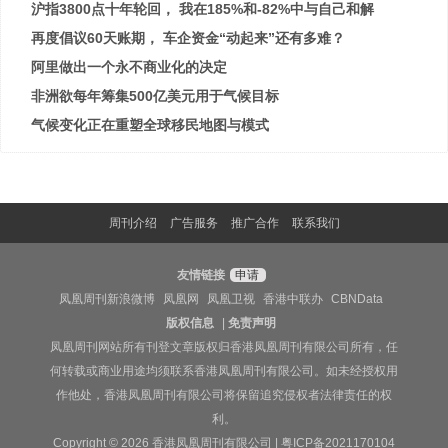
沪指3800点十年轮回， 我在185%和-82%中与自己和解
再度倡议60天账期， 车企资金“动起来”还有多难？
阿里做出一个永不商业化的决定
非洲欲每年筹集500亿美元用于气候目标
气候变化正在重塑全球移民地图与模式
周刊介绍
广告服务
推广合作
联系我们
友情链接
申请
凤凰周刊新浪微博
凤凰网
凤凰卫视
香港中联办
CBNData
版权信息
|
免责声明
凤凰周刊网站所有刊登文章版权归香港凤凰周刊有限公司所有，任
何转载或商业用途均须联系香港凤凰周刊有限公司。如未经授权用
作他处，香港凤凰周刊有限公司将保留追究侵权者法律责任的权
利。
Copyright © 2026 香港凤凰周刊有限公司 |
粤ICP备2021170104