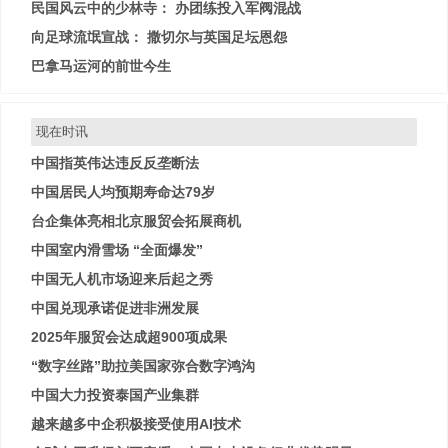
民国风云中的少林寺： 办团练投入军阀混战
向足球流氓宣战： 撒切尔与英国足坛恩怨
巴拿马运河的前世今生
现在时讯
中国指英伟达违反反垄断法
中国居民人均预期寿命达79岁
台企集体亮相北京服贸会拓展商机
中国室内滑雪场 “全面爆发”
中国无人机市场迎来后起之秀
中国兑现承诺促进非洲发展
2025年服贸会达成超900项成果
“数字丝路”助拉美国家弥合数字鸿沟
中国大力投资泰国产业集群
越来越多中企积极接受使用AI技术