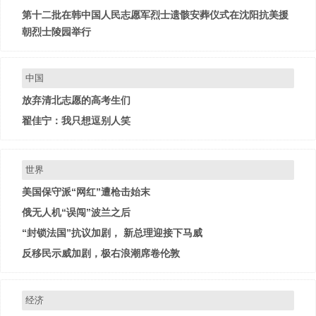
第十二批在韩中国人民志愿军烈士遗骸安葬仪式在沈阳抗美援
朝烈士陵园举行
中国
放弃清北志愿的高考生们
翟佳宁：我只想逗别人笑
世界
美国保守派“网红”遭枪击始末
俄无人机“误闯”波兰之后
“封锁法国”抗议加剧， 新总理迎接下马威
反移民示威加剧，极右浪潮席卷伦敦
经济