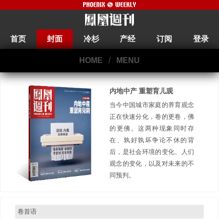
首页
封面
冷杉
产经
订阅
登录
HOME
/
MENU
内地中产 重塑育儿观
当今中国城市家庭的养育观念
正在快速分化，卷的更卷，佛
的更佛。这两种现象同时存
在、孰好孰坏争论不休的背
后，是社会环境的变化、人们
观念的变化，以及对未来的不
同预判。
卷首语