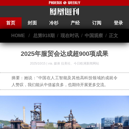
首页
封面
冷杉
产经
订阅
登录
HOME
/
总第918期
/
现在时讯
/
中国观察
/
正文
2025年服贸会达成超900项成果
2025/10/15 | via.
媒体 拉美社、今日欧洲新闻网站
摘要：她说：“中国在人工智能及其他高科技领域的成就令
人赞叹，我们能从中借鉴良多，也期待开展更多交流。