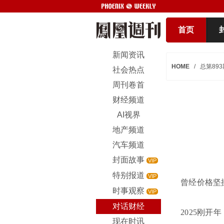
首页
新闻资讯
HOME
/
总第893
社会热点
周刊卷首
财经频道
AI视界
地产频道
汽车频道
封面故事
VIP
特别报道
VIP
曾经价格坚
时事观察
VIP
对话财经
2025刚开年
现在时讯