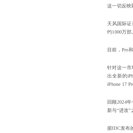
这一切反映
天风国际证券
约1000万部
目前，Pro和
针对这一市场
出全新的iPh
iPhone 17 P
回顾202
新与“进攻
据IDC发