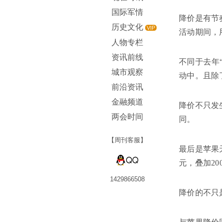
国际军情
降价是有节
历史文化
VIP
活动期间，
人物专栏
资讯前线
不同于去年“双1
城市观察
动中。且除了i
前沿资讯
金融频道
降价不只发
两会时间
同。
【周刊客服】
最后是苹果天
元，叠加20
1429866508
降价的不只