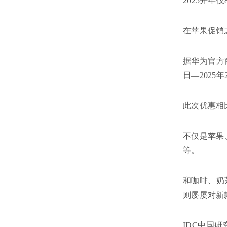
2025开年
在苹果促销
据华为官方
日—2025年
此次优惠相比以
不仅是苹果、
等。
和咖啡、奶
则屡屡对新
IDC中国