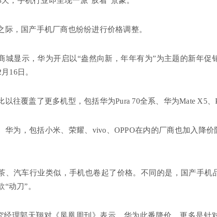
仅8天，手机行业即呈现一派“胶着”景象。
之际，国产手机厂商也纷纷进行价格调整。
商城显示，华为开启以“盎然向新，年年有为”为主题的新年促销活动
2月16日。
往覆盖了更多机型，包括华为Pura 70全系、华为Mate X5、Poc
华为，包括小米、荣耀、vivo、OPPO在内的厂商也加入降价队列
茶、汽车行业类似，手机也卷起了价格。不同的是，国产手机
款“动刀”。
研究经理郭天翔对《凤凰周刊》表示，华为此番降价，更多是针