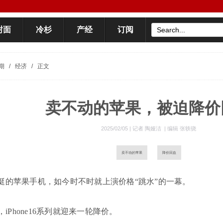
封面
冷杉
产经
订阅
期
/
经济
/
正文
卖不动的苹果，被迫降价
2025/02/05 |
记者 陶娅洁
|
编辑 张轶骁
卖不动的苹果
降价回血
挺的苹果手机，如今时不时就上演价格“跳水”的一幕。
，iPhone16系列就迎来一轮降价。