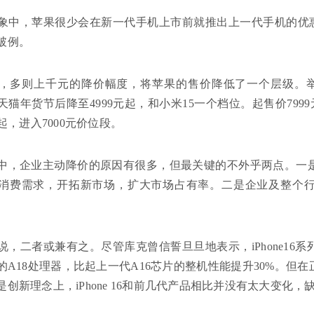
象中，苹果很少会在新一代手机上市前就推出上一代手机的优惠活动
破例。
，多则上千元的降价幅度，将苹果的售价降低了一个层级。举例来说
天猫年货节后降至4999元起，和小米15一个档位。起售价7999元的高
元起，进入7000元价位段。
中，企业主动降价的原因有很多，但最关键的不外乎两点。一
消费需求，开拓新市场，扩大市场占有率。二是企业及整个
说，二者或兼有之。尽管库克曾信誓旦旦地表示，iPhone16
的A18处理器，比起上一代A16芯片的整机性能提升30%。但
是创新理念上，iPhone 16和前几代产品相比并没有太大变化