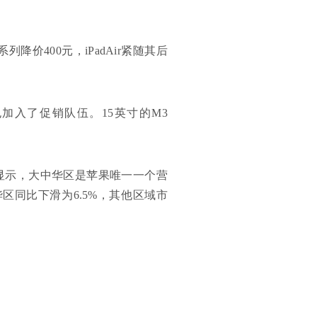
列降价400元，iPadAir紧随其后
也加入了促销队伍。15英寸的M3
绩显示，大中华区是苹果唯一一个营
区同比下滑为6.5%，其他区域市