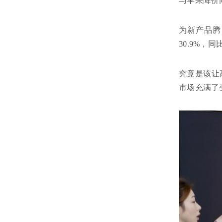
与苹果降价
为新产品腾
30.9%
究竟是该让
市场充满了