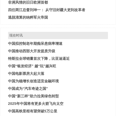
非洲风情的旧日欧洲首都
四任两江总督刘坤一： 从守旧封疆大吏到改革者
逃脱清算的纳粹军火帝国
现在时讯
中国拟控制老年期痴呆患病率增速
中国推动西部大开发提质升级
特斯拉全球销量首次下降，比亚迪逼近
中国“银发经济” 越“玩”越兴旺
中国电影票房大起大落
中国为稳增长创造适宜金融环境
中国成为“汽车奇迹之国”
中国“新三样”助力拉美绿色转型
2025年中国将有更多火箭飞向太空
中国高铁里程有望突破5万公里