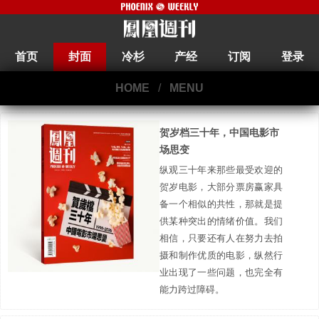
首页
封面
冷杉
产经
订阅
登录
HOME
/
MENU
贺岁档三十年，中国电影市
场思变
纵观三十年来那些最受欢迎的
贺岁电影，大部分票房赢家具
备一个相似的共性，那就是提
供某种突出的情绪价值。我们
相信，只要还有人在努力去拍
摄和制作优质的电影，纵然行
业出现了一些问题，也完全有
能力跨过障碍。