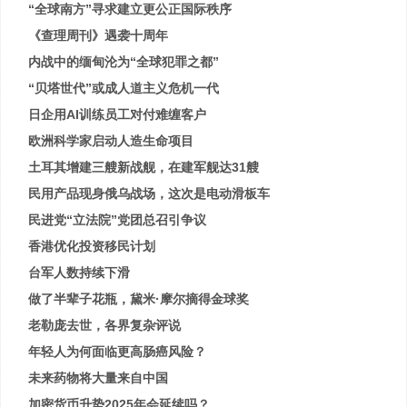
“全球南方”寻求建立更公正国际秩序
《查理周刊》遇袭十周年
内战中的缅甸沦为“全球犯罪之都”
“贝塔世代”或成人道主义危机一代
日企用AI训练员工对付难缠客户
欧洲科学家启动人造生命项目
土耳其增建三艘新战舰，在建军舰达31艘
民用产品现身俄乌战场，这次是电动滑板车
民进党“立法院”党团总召引争议
香港优化投资移民计划
台军人数持续下滑
做了半辈子花瓶，黛米·摩尔摘得金球奖
老勒庞去世，各界复杂评说
年轻人为何面临更高肠癌风险？
未来药物将大量来自中国
加密货币升势2025年会延续吗？