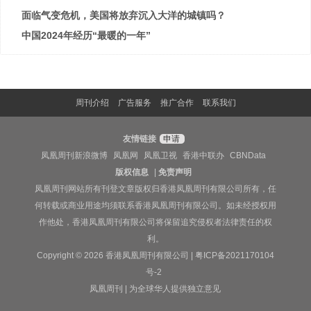
面临气变危机，美国将放弃沉入大洋的城镇吗？
中国2024年经历“最暖的一年”
周刊介绍
广告服务
推广合作
联系我们
友情链接
申请
凤凰周刊新浪微博
凤凰网
凤凰卫视
香港中联办
CBNData
版权信息
|
免责声明
凤凰周刊网站所有刊登文章版权归香港凤凰周刊有限公司所有，任
何转载或商业用途均须联系香港凤凰周刊有限公司。如未经授权用
作他处，香港凤凰周刊有限公司将保留追究侵权者法律责任的权
利。
Copyright © 2026 香港凤凰周刊有限公司 |
粤ICP备2021170104
号-2
凤凰周刊 | 为全球华人提供独立意见