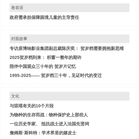
卷首语
政府需承担保障困境儿童的主导责任
封面故事
专访原博纳影业集团副总裁陈庆奕： 贺岁档需要拥抱新思维
2025贺岁档到来： 积蓄一整年的期许
陪伴中国观众三十年的 贺岁片记忆
1995-2025—— 贺岁档三十年，见证时代的变迁
文化
与琼瑶有关的10个片段
为物种的生存而战：物种保护史上那些人
一位历史学家、 抵抗战士进入法国先贤祠
詹姆斯·斯科特：学术界里的嬉皮士