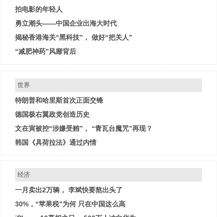
拍电影的年轻人
勇立潮头——中国企业出海大时代
揭秘香港海关“黑科技”， 做好“把关人”
“减肥神药”风靡背后
世界
特朗普和哈里斯首次正面交锋
德国极右翼政党创造历史
文在寅被控“涉嫌受贿”， “青瓦台魔咒”再现？
韩国《具荷拉法》通过内情
经济
一月卖出2万辆， 李斌快要熬出头了
30%，“苹果税”为何 只在中国这么高