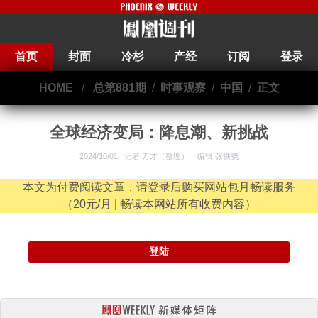
首页
封面
冷杉
产经
订阅
登录
HOME
/
总第881期
/
时事观察
/
中国
/
正文
全球经济变局：降息潮、新挑战
2024/10/01 |
记者 万才（整理）
|
编辑 张轶骁
本文为付费阅读文章，请登录后购买网站包月畅读服务
（20元/月 | 畅读本网站所有收费内容）
登陆