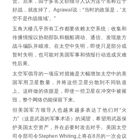
责。后来，由于多名文职领导人认为这个名称过于
好战，就改掉了。Agrawal说：“当时的政策是，‘太
空不是作战领域’。”
五角大楼几乎所有工作都要依赖太空系统：收集和
传播情报以协助部队和舰船调动、通信、发现敌方
战斗编队并瞄准。在太空中失明，即使只是部分或
暂时失明，也可能对美国军事和情报行动造成灾难
性后果。
太空军倡导的一项应对措施是大幅增加太空中的美
国军用卫星数量，并将这些卫星分散到不同轨道
上。这样做的依据是，即使一些卫星在冲突中被摧
毁，整个网络仍能保留下来。
但美国军方领导人也越来越多表达了他们对“火
力”（这是武器的军事术语）的渴望，希望用武器保
护美国太空资产，并在必要时攻击对手。美国太空
司令部司令Stephen Whiting上将在8月的一次会议