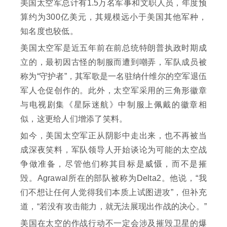
美国太空军总计有1.5万名军事和文职人员，年度预
算约为300亿美元，其规模远小于美国其他军种，
知名度也较低。
美国太空军是近五年前在前总统特朗普执政时期成
立的，最初因古怪的制服而遭到嘲弄，军队成员被
称为“守护者”，其军歌是一名驻纳什维尔的空军退伍
军人仓促创作的。此外，太空军采用的三角形徽章
与电视剧集《星际迷航》中制服上佩戴的徽章相
似，这更给人们增添了笑料。
如今，美国太空军正从阴影中走出来，也不再被当
成深夜笑料，军队领导人开始谈论为可能的太空战
争做准备，尽管他们称其目标是威慑，而不是摧
毁。Agrawal所在的部队被称为Delta2。他说，“我
们不想让任何人觉得我们本质上试图进攻”，但补充
道，“若没有攻击能力，就无法展现出作战的决心。”
美国在太空的作战行动不一定会涉及摧毁卫星的爆