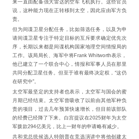
来一直由配备强大雷达的空军飞机执行。这些官员
说，这种能力现在正转移到太空，因此应由军方负
责。
但为间谍卫星分配任务，比如筛选任务，以及为申
请间谍卫星专注于特定目标的互斥要求确定优先次
序，长期以来都是间谍机构国家地理空间情报局的
工作。该局局长、海军中将Frank Whitworth表示，
他已建立了一个联合中心，情报和军事人员在那里
共同分配卫星任务。但至于谁有最终决定权，“这仍
在研究中”。
太空军最坚定的支持者也表示，太空军与国会的蜜
月期已经结束。太空军曾吸收了以前由其他军种负
责的项目，过去几年预算快速增长，但目前该部队
的经费已经降了下来。白宫提议在2025财年为太空
军拨款294亿美元，比上一财年的申请略有减少。
共和党总统候选人特朗普在竞选演讲中将他创建太