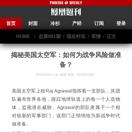
首页
封面
冷杉
产经
订阅
登录
HOME
/
总第881期
/
现在时讯
/
军情
/
正文
揭秘美国太空军：如何为战争风险做准
备？
2024/10/01 | via.
媒体 美国《华尔街日报》
美国太空军上校Raj Agrawal指挥着一支部队，其团
队遍布世界各地，跟踪地球轨道上的每一个人造物
体，监视潜在威胁。Agrawal的部队隶属于一个相
对较新的军事部门，该部门正悄悄地为新战争时代
做准备。