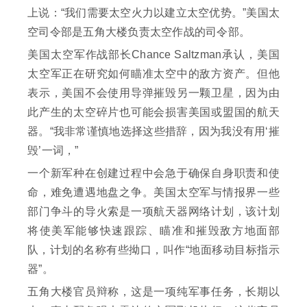
上说：“我们需要太空火力以建立太空优势。”美国太
空司令部是五角大楼负责太空作战的司令部。
美国太空军作战部长Chance Saltzman承认，美国
太空军正在研究如何瞄准太空中的敌方资产。但他
表示，美国不会使用导弹摧毁另一颗卫星，因为由
此产生的太空碎片也可能会损害美国或盟国的航天
器。“我非常谨慎地选择这些措辞，因为我没有用‘摧
毁’一词，”
一个新军种在创建过程中会急于确保自身职责和使
命，难免遭遇地盘之争。美国太空军与情报界一些
部门争斗的导火索是一项航天器网络计划，该计划
将使美军能够快速跟踪、瞄准和摧毁敌方地面部
队，计划的名称有些拗口，叫作“地面移动目标指示
器”。
五角大楼官员辩称，这是一项纯军事任务，长期以