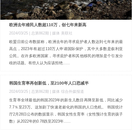
欧洲去年难民人数超110万，创七年来新高
2024/03/25 |
总第862期
| 媒体 美联社
欧盟日前公布数据称，欧洲去年的寻求庇护者人数达到七年来的最
高点，2023年有超过110万人申请国际保护，其中大多数是叙利亚
公民。在许多欧洲国家，寻求庇护者和其他移民的增加是个引发分
歧的话题。有些人认为应该拒绝......
韩国生育率再创新低，至2100年人口恐减半
2024/03/25 |
总第862期
| 媒体 综合外媒报道
生育率全球最低的韩国2023年的新生儿数目再降至新低，同比减少
7.7％至23万。这加剧了快速老龄化的韩国的人口危机。 韩国统计
厅2月28日公布的数据显示，韩国女性生育率（女性预计生育的孩子
数）从2022年的0.78跌至2023年......