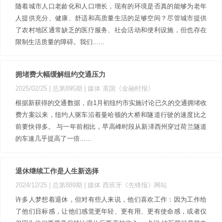
随着城市人口老龄化和人口增长，现有的环境是否真的能够为老年
人提供充分、健康、舒适和高质量生活的足够空间？尽管城市提供
了农村地区通常缺乏的医疗服务、社会活动和便利设施，但也存在
限制生活质量的障碍。我们......
拥堵费大幅缓解纽约交通压力
2025/02/25 |
总第895期
| 媒体 英国《金融时报》
根据新获得的交通数据，自1月初纽约市实施讨论已久的交通拥堵收
费方案以来，纽约人驱车沿着曼哈顿的大桥和隧道行驶的速度比之
前要快得多。 与一年前相比，早高峰时段从新泽西州穿过荷兰隧道
的车速几乎提高了一倍......
退休继续工作是人生新选择
2024/12/25 |
总第889期
| 媒体 西班牙《先锋报》网站
许多人梦想着退休，但对有些人来说，他们喜欢工作：因为工作给
了他们目标感，让他们感觉更年轻、更有用、更有使命感，或者仅