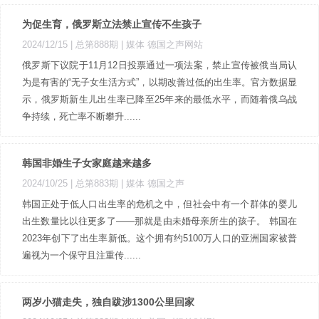
为促生育，俄罗斯立法禁止宣传不生孩子
2024/12/15 |
总第888期
| 媒体 德国之声网站
俄罗斯下议院于11月12日投票通过一项法案，禁止宣传被俄当局认
为是有害的“无子女生活方式”，以期改善过低的出生率。官方数据显
示，俄罗斯新生儿出生率已降至25年来的最低水平，而随着俄乌战
争持续，死亡率不断攀升......
韩国非婚生子女家庭越来越多
2024/10/25 |
总第883期
| 媒体 德国之声
韩国正处于低人口出生率的危机之中，但社会中有一个群体的婴儿
出生数量比以往更多了——那就是由未婚母亲所生的孩子。 韩国在
2023年创下了出生率新低。这个拥有约5100万人口的亚洲国家被普
遍视为一个保守且注重传......
两岁小猫走失，独自跋涉1300公里回家