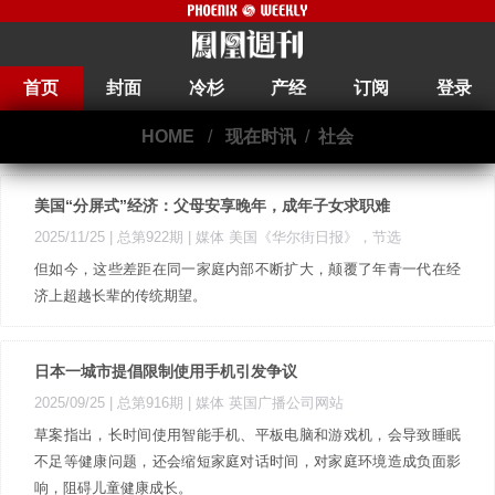
首页
封面
冷杉
产经
订阅
登录
HOME
/
现在时讯
/
社会
美国“分屏式”经济：父母安享晚年，成年子女求职难
2025/11/25 |
总第922期
| 媒体 美国《华尔街日报》，节选
但如今，这些差距在同一家庭内部不断扩大，颠覆了年青一代在经
济上超越长辈的传统期望。
日本一城市提倡限制使用手机引发争议
2025/09/25 |
总第916期
| 媒体 英国广播公司网站
草案指出，长时间使用智能手机、平板电脑和游戏机，会导致睡眠
不足等健康问题，还会缩短家庭对话时间，对家庭环境造成负面影
响，阻碍儿童健康成长。