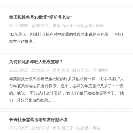
德国拟推每月10欧元“提前养老金”
2025/09/25 |
总第916期
| 媒体 西班牙《阿贝赛报》网站
”默茨承认，削减社会福利对中左翼的社民党来说并不容易，但呼吁
双方合作推进。
为何如此多年轻人热衷整容？
2025/03/25 |
总第898期
| 媒体 英国《经济学人》周刊网站
与英国波士顿郊区黎巴嫩社区的许多其他成员一样，彼得·马赫卢夫
每年夏天都会去贝鲁特探亲。近来，这样的年度旅行又多了一个目
的。他说：“不知从什么时候起，(女人们)都开始做整容手术了。”她
们一开始只是做些微调......
长寿社会需营造老年友好型环境
2025/02/25 |
总第895期
| 媒体 西班牙《先锋报》网站