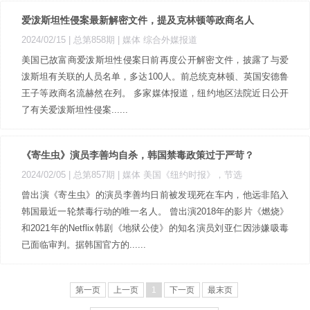
爱泼斯坦性侵案最新解密文件，提及克林顿等政商名人
2024/02/15 |
总第858期
| 媒体 综合外媒报道
美国已故富商爱泼斯坦性侵案日前再度公开解密文件，披露了与爱
泼斯坦有关联的人员名单，多达100人。前总统克林顿、英国安德鲁
王子等政商名流赫然在列。 多家媒体报道，纽约地区法院近日公开
了有关爱泼斯坦性侵案......
《寄生虫》演员李善均自杀，韩国禁毒政策过于严苛？
2024/02/05 |
总第857期
| 媒体 美国《纽约时报》，节选
曾出演《寄生虫》的演员李善均日前被发现死在车内，他远非陷入
韩国最近一轮禁毒行动的唯一名人。 曾出演2018年的影片《燃烧》
和2021年的Netflix韩剧《地狱公使》的知名演员刘亚仁因涉嫌吸毒
已面临审判。据韩国官方的......
第一页
上一页
1
下一页
最末页