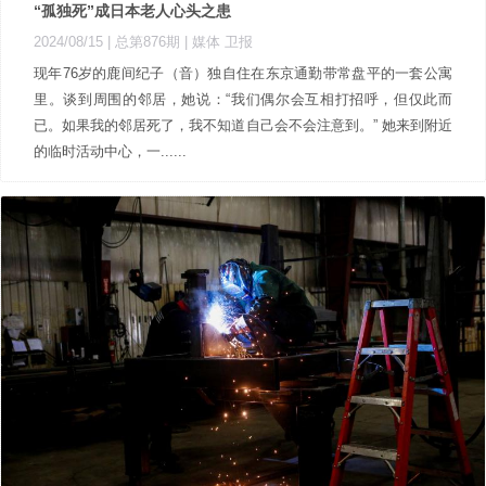
“孤独死”成日本老人心头之患
2024/08/15 |
总第876期
| 媒体 卫报
现年76岁的鹿间纪子（音）独自住在东京通勤带常盘平的一套公寓
里。谈到周围的邻居，她说：“我们偶尔会互相打招呼，但仅此而
已。如果我的邻居死了，我不知道自己会不会注意到。” 她来到附近
的临时活动中心，一......