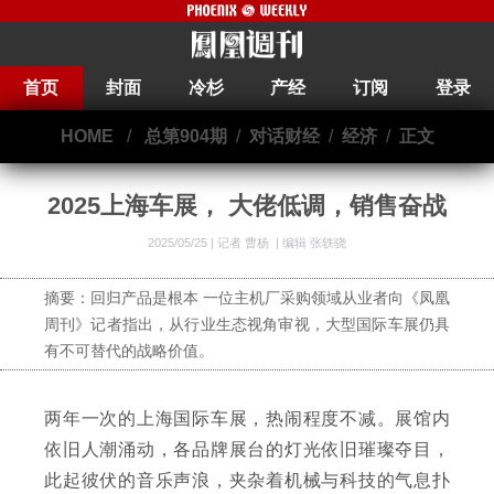
首页
封面
冷杉
产经
订阅
登录
HOME
/
总第904期
/
对话财经
/
经济
/
正文
2025上海车展， 大佬低调，销售奋战
2025/05/25 |
记者 曹杨
|
编辑 张轶骁
摘要：回归产品是根本 一位主机厂采购领域从业者向《凤凰
周刊》记者指出，从行业生态视角审视，大型国际车展仍具
有不可替代的战略价值。
两年一次的上海国际车展，热闹程度不减。展馆内
依旧人潮涌动，各品牌展台的灯光依旧璀璨夺目，
此起彼伏的音乐声浪，夹杂着机械与科技的气息扑