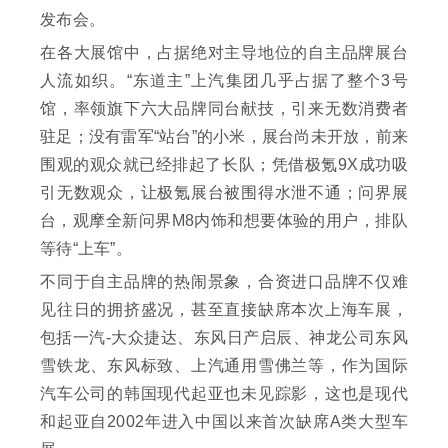
发布会。
在各大展馆中，占据绝对主导地位的自主品牌展台
人流如织。“东道主”上汽集团几乎占据了整个3号
馆，率领旗下六大品牌同台献技，引来无数消费者
驻足；没有雷军“站台”的小米，展台尚未开放，前来
围观的观众就已经排起了长队；凭借极氪9X成功吸
引无数观众，让极氪展台被围得水泄不通；问界展
台，观摩全新问界M8内饰和想要体验的用户，排队
等待“上车”。
不同于自主品牌的热闹景象，合资进口品牌不仅难
见往日的拥挤盛况，甚至直接缺席本次上海车展，
包括一汽-大众捷达、东风日产启辰、神龙公司东风
雪铁龙、东风标致、上汽通用雪佛兰等，作为国际
汽车公司的韩国现代起亚也未见踪影，这也是现代
和起亚自2002年进入中国以来首次缺席A类大型车