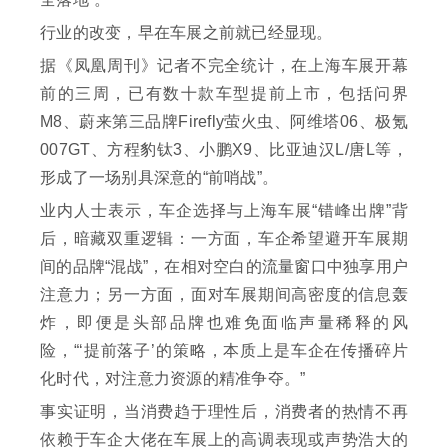
行业的改变，早在车展之前就已经显现。
据《凤凰周刊》记者不完全统计，在上海车展开幕
前的三周，已有数十款车型提前上市，包括问界
M8、蔚来第三品牌Firefly萤火虫、阿维塔06、极氪
007GT、方程豹钛3、小鹏X9、比亚迪汉L/唐L等，
形成了一场别具深意的“前哨战”。
业内人士表示，车企选择与上海车展“错峰出牌”背
后，暗藏双重逻辑：一方面，车企希望避开车展期
间的品牌“混战”，在相对空白的流量窗口中独享用户
注意力；另一方面，面对车展期间高密度的信息轰
炸，即便是头部品牌也难免面临声量稀释的风
险，“‘提前落子’的策略，本质上是车企在传播碎片
化时代，对注意力资源的精准争夺。”
事实证明，当消费趋于理性后，消费者的热情不再
依赖于车企大佬在车展上的高调表现或声势浩大的