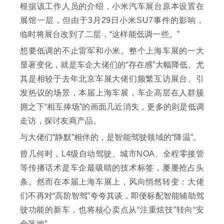
根据该工作人员的介绍，小米汽车展台原本设置在
展馆一层，但由于3月29日小米SU7事件的影响，
临时将展台改到了二层，“这样能低调一些。”
想要低调的不止雷军和小米。整个上海车展的一大
显著变化，就是车企大佬们的“存在感”大幅降低。尤
其是相较于去年北京车展大佬们频繁互访展台、引
发热议的场景，本届上海车展，车企高层在人群簇
拥之下“相互捧场”的画面几近消失，更多的则是低调
走访，探讨友商产品。
与大佬们“静默”相伴的，是智能驾驶领域的“降温”。
曾几何时，L4级自动驾驶、城市NOA、全程零接管
等传播话术是车企最吸睛的技术标签，屡屡抢占头
条。然而在本届上海车展上，风向悄然转变：大佬
们不再对“高阶智驾”夸夸其谈，即便标配智能辅助驾
驶功能的新车，也将核心卖点从“注重炫技”转向“安
全落地”。