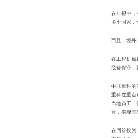
在年报中，
多个国家，
而且，境外市
在工程机械
经营保守，
中联重科的
重科在重点
当地员工，
台，实现海
在回答投资