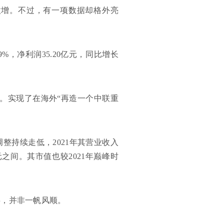
微增。不过，有一项数据却格外亮
39%，净利润35.20亿元，同比增长
41%。实现了在海外“再造一个中联重
整持续走低，2021年其营业收入
0亿元之间。其市值也较2021年巅峰时
事，并非一帆风顺。