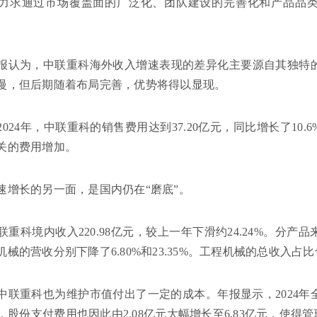
力求通过市场覆盖面的广泛化、团队建设的完善化和产品品
报认为，中联重科海外收入增速表现的差异化主要源自其独特
慢，但后期随着布局完善，优势将得以显现。
024年，中联重科的销售费用达到37.20亿元，同比增长了10
关的费用增加。
速增长的另一面，是国内仍在“磨底”。
中联重科境内收入220.98亿元，较上一年下滑约24.24%。分
械的营收分别下降了6.80%和23.35%。工程机械的总收入占比也从9
中联重科也为维护市值付出了一定的成本。年报显示，2024
股，股份支付费用也因此由2.08亿元大幅增长至6.83亿元，使得