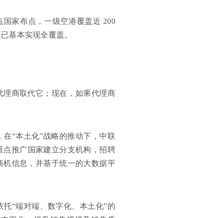
点国家布点，一级空港覆盖近 200
区已基本实现全覆盖。
代理商取代它；现在，如果代理商
在“本土化”战略的推动下，中联
在重点推广国家建立分支机构，招聘
商机信息，并基于统一的大数据平
托“端对端、数字化、本土化”的