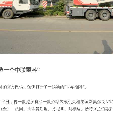
造一个中联重科”
科的官方微信，仿佛打开了一幅新的“世界地图”。
年2月19日，携一款挖掘机和一款滑移装载机亮相美国新奥尔良A
（金）、法国、土库曼斯坦、肯尼亚、阿根廷、沙特阿拉伯等