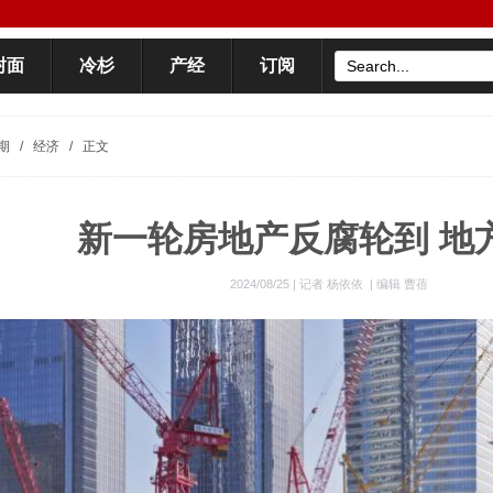
封面
冷杉
产经
订阅
期
/
经济
/
正文
新一轮房地产反腐轮到 地
2024/08/25 |
记者 杨依依
|
编辑 曹蓓