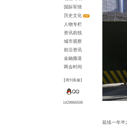
国际军情
历史文化
VIP
人物专栏
资讯前线
城市观察
前沿资讯
金融频道
两会时间
【周刊客服】
1429866508
延续一年半