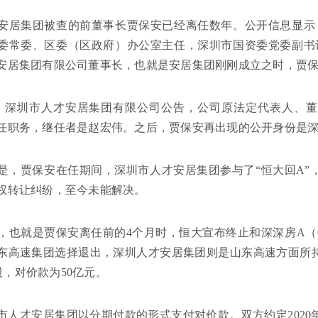
安居集团被查的前董事长贾保安已经离任数年。公开信息显示，
委常委、区委（区政府）办公室主任，深圳市国资委党委副书记
安居集团有限公司董事长，也就是安居集团刚刚成立之时，贾
3月，深圳市人才安居集团有限公司公告，公司原法定代表人、
任职务，继任者是赵宏伟。之后，贾保安再出现的公开身份是
是，贾保安在任期间，深圳市人才安居集团参与了“恒大回A”
权转让纠纷，至今未能解决。
1月，也就是贾保安离任前的4个月时，恒大宣布终止和深深房A（00
东高速集团选择退出，深圳人才安居集团则是山东高速方面所
9%股，对价款为50亿元。
市人才安居集团以分期付款的形式支付对价款。双方约定2020年