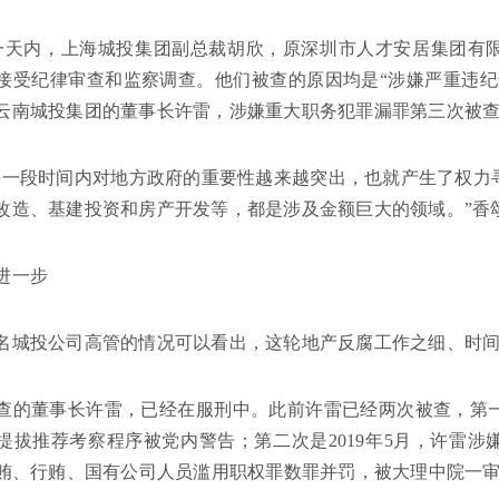
同一天内，上海城投集团副总裁胡欣，原深圳市人才安居集团有
接受纪律审查和监察调查。他们被查的原因均是“涉嫌严重违纪
云南城投集团的董事长许雷，涉嫌重大职务犯罪漏罪第三次被
去一段时间内对地方政府的重要性越来越突出，也就产生了权力
改造、基建投资和房产开发等，都是涉及金额巨大的领域。”香
进一步
名城投公司高管的情况可以看出，这轮地产反腐工作之细、时
查的董事长许雷，已经在服刑中。此前许雷已经两次被查，第一次
提拔推荐考察程序被党内警告；第二次是2019年5月，许雷涉嫌
受贿、行贿、国有公司人员滥用职权罪数罪并罚，被大理中院一审