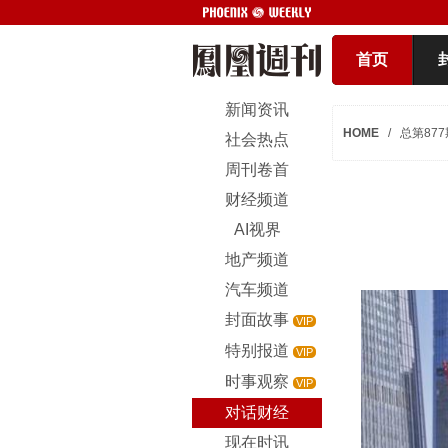
首页
新闻资讯
HOME
/
总第877
社会热点
周刊卷首
财经频道
AI视界
地产频道
汽车频道
封面故事
VIP
特别报道
VIP
时事观察
VIP
对话财经
现在时讯