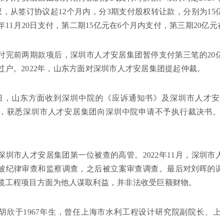
%股权，从签订协议起12个月内，分3期支付股权转让款，分别为15
0年11月20日支付，第二期15亿元在6个月内支付，第三期20亿
付完前两期款项后，深圳市人才安居集团暂停支付第三笔的20
过户。2022年，山东方面对深圳市人才安居集团提起仲裁。
9日，山东方面收到深圳中院的《应诉通知书》及深圳市人才
，获悉深圳市人才安居集团向深圳中院申请不予执行裁决书。
深圳市人才安居集团第一位被查的高管。2022年11月，深圳
被纪律审查和监察调查，之后被立案审查调查。最后对刘晖的
揽工程项目方面为他人谋取利益，并非法收受巨额财物。
胡欣于1967年生，曾任上海市水利工程设计研究院副院长、