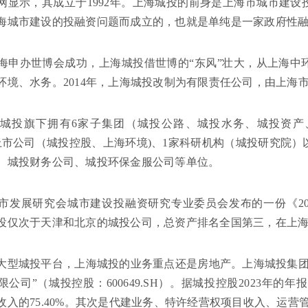
网显示，其成立于1992年。上海城投的前身是上海市城市建
海城市建设的投融资问题而成立的，也就是单纯是一家政府性
，上海申办世博会成功，上海城投借世博的“东风”壮大，从上海
环境、水务。2014年，上海城投改制为有限责任公司，由上海
城投旗下拥有6家子集团（城投公路、城投水务、城投资产
上市公司（城投控股、上海环境)、1家科研机构（城投研究院
、城投财务公司、城投环保金服公司等单位。
市发展研究会城市建设投融资研究专业委员会发布的一份《20
投仅次于天津和北京的城投公司，总资产排名全国第三，在上
大型城投平台，上海城投的业务重点还是房地产。上海城投集团
公司”（城投控股：600649.SH）。据城投控股2023年的年
收入的75.40%。其次是代建业务、特许经营权项目收入、运营