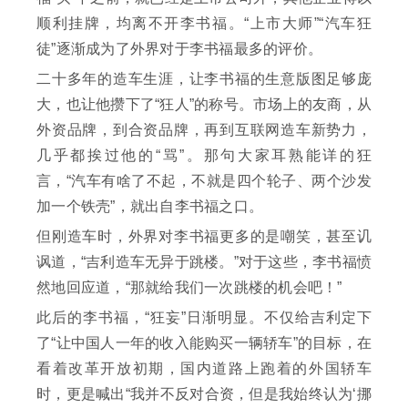
顺利挂牌，均离不开李书福。“上市大师”“汽车狂
徒”逐渐成为了外界对于李书福最多的评价。
二十多年的造车生涯，让李书福的生意版图足够庞
大，也让他攒下了“狂人”的称号。市场上的友商，从
外资品牌，到合资品牌，再到互联网造车新势力，
几乎都挨过他的“骂”。那句大家耳熟能详的狂
言，“汽车有啥了不起，不就是四个轮子、两个沙发
加一个铁壳”，就出自李书福之口。
但刚造车时，外界对李书福更多的是嘲笑，甚至讥
讽道，“吉利造车无异于跳楼。”对于这些，李书福愤
然地回应道，“那就给我们一次跳楼的机会吧！”
此后的李书福，“狂妄”日渐明显。不仅给吉利定下
了“让中国人一年的收入能购买一辆轿车”的目标，在
看着改革开放初期，国内道路上跑着的外国轿车
时，更是喊出“我并不反对合资，但是我始终认为‘挪