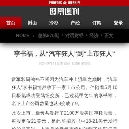
首页
封面
冷杉
产经
订阅
登录
HOME
/
总第870期
/
对话财经
/
经济
/
正文
李书福，从“汽车狂人”到“上市狂人”
2024/06/15 |
记者 曹杨
|
编辑 张轶骁
雷军和周鸿祎不断因为汽车冲上流量之巅时，“汽车
狂人”李书福悄然收下一家上市公司。伴随着5月10
日极氪成功登陆纽交所，已过花甲之年的李书福，
名下上市公司数量也从8变成了9。
此次上市，极氪共发行了2100万股美国存托股票，
每股定价21美元，是此前招股书中18-21美元发行