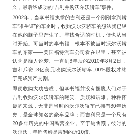
久，最后终成功的“吉利并购沃尔沃轿车”事件。
2002年，当李书福执掌的吉利还是一个刚刚拿到轿
车“准生证”的车企时，收购沃尔沃轿车的想法就已经
在他的脑子里产生了。寻找合适的时机，便也从当
时开始。可当时的李书福，根本不被当时沃尔沃轿
车的东家——美国福特汽车公司看在眼里，甚至被
认为是痴人说梦。一直到8年后的2010年8月2日，
吉利斥资18亿美元收购沃尔沃轿车100%股权才终
于完成资产交割。
即便收购大功告成，但李书福并没有摆脱人们对于
吉利收购沃尔沃轿车的嘲笑、质疑和诘难。种种怀
疑的来源，无非是当时的沃尔沃轿车已拥有80年历
史，是全球知名的豪车品牌；而吉利只是一个只有
20多年历史的中国民营企业。至于销售额，彼时的
沃尔沃，年销售额是吉利的近10倍。