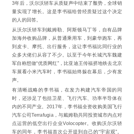
3年后，沃尔沃轿车从质疑声中结束了颓势，全球销
量实现了增长。这是李书福给曾经质疑过这个决定
的人的回答。
从沃尔沃轿车到戴姆勒、阿斯顿马丁等，自有品牌
加海外收购品牌，从普通乘用车，到豪华跑车，再
到皮卡、摩托、出行服务，这让李书福比同行业的
众多大佬们从容了不少。以至于今年长城汽车魏建
军自称想做“优质网红”，比亚迪王传福挤地铁去北京
车展看小米汽车时，李书福始终躲在幕后，少有发
声。
有清晰战略的李书福，在发力构建汽车帝国的同
时，还涉足了包括卫星、飞行汽车、功率半导体在
内的不同产业。2017年，李书福全资收购美国飞行
汽车公司Terrafugia，与戴姆勒共同投资城市内点对
点运营的低空出行企业Volocopter。收购沃尔沃轿
车的同年，李书福首次公开提到自己的“宇宙观”。