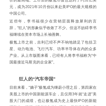
价的最高端。上市后的极氪市值也达到了约52亿美
元，成为2021年10月份以来赴美IPO的最大规模的
中国公司。
近些年，李书福很少在营销层面释放犀利的言
辞，“狂人”的形象似乎收敛了不少。但这不妨碍李书
福继续在资本市场上长袖善舞。
极氪上市之前，吉利已经不声不响地踏足了包括卫
星、动力电池、飞行汽车、功率半导体在内的众多
产业。从上市版图来看，已经有人将李书福称为“中
国最接近马斯克的企业家”。
狂人的“汽车帝国”
目前来看，“嫡子”极氪成为继蔚小理之后，第四家在
美股上市的中国新能源车企，且仅用3年就“走进”美
股大门的成绩，也让极氪成为史上最快IPO的新能