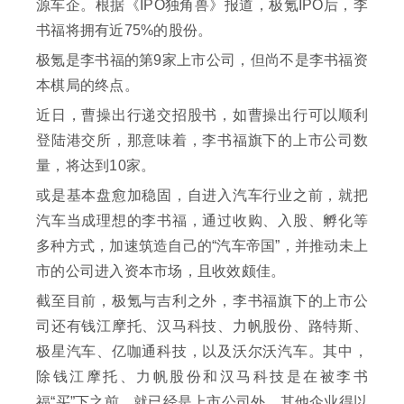
源车企。根据《IPO独角兽》报道，极氪IPO后，李
书福将拥有近75%的股份。
极氪是李书福的第9家上市公司，但尚不是李书福资
本棋局的终点。
近日，曹操出行递交招股书，如曹操出行可以顺利
登陆港交所，那意味着，李书福旗下的上市公司数
量，将达到10家。
或是基本盘愈加稳固，自进入汽车行业之前，就把
汽车当成理想的李书福，通过收购、入股、孵化等
多种方式，加速筑造自己的“汽车帝国”，并推动未上
市的公司进入资本市场，且收效颇佳。
截至目前，极氪与吉利之外，李书福旗下的上市公
司还有钱江摩托、汉马科技、力帆股份、路特斯、
极星汽车、亿咖通科技，以及沃尔沃汽车。其中，
除钱江摩托、力帆股份和汉马科技是在被李书
福“买”下之前，就已经是上市公司外，其他企业得以