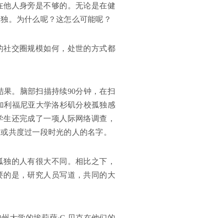
在他人身旁是不够的。无论是在健
孤独。为什么呢？这怎么可能呢？
的社交圈规模如何，处世的方式都
结果。脑部扫描持续90分钟，在扫
用加利福尼亚大学洛杉矶分校孤独感
学生还完成了一项人际网络调查，
饭或共度过一段时光的人的名字。
孤独的人有很大不同。相比之下，
要的是，研究人员写道，共同的大
州大学的埃莉萨·C.贝克在他们的