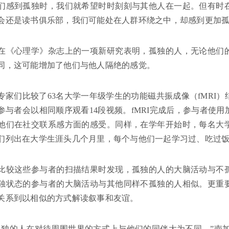
们感到孤独时，我们就希望时时刻刻与其他人在一起。但有时
会还是读书俱乐部，我们可能处在人群环绕之中，却感到更加
在《心理学》杂志上的一项新研究表明，孤独的人，无论他们
同，这可能增加了他们与他人隔绝的感觉。
专家们比较了63名大学一年级学生的功能磁共振成像（fMRI）
参与者会以相同顺序观看14段视频。fMRI完成后，参与者使
他们在社交联系感方面的感受。同样，在学年开始时，每名大
们列出在大学生涯头几个月里，每个与他们一起学习过、吃过
比较这些参与者的扫描结果时发现，孤独的人的大脑活动与不
独状态的参与者的大脑活动与其他同样不孤独的人相似。更重
关系到以相似的方式解读叙事和友谊。
孤独的人在对待周围世界的方式上与他们的同伴大为不同。”南加