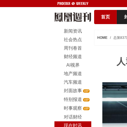
首页
新闻资讯
HOME
/
总第837
社会热点
周刊卷首
财经频道
人
AI视界
地产频道
汽车频道
封面故事
VIP
特别报道
VIP
时事观察
VIP
对话财经
现在时讯