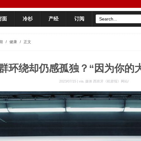
封面
冷杉
产经
订阅
期
/
健康
/
正文
群环绕却仍感孤独？“因为你的
2023/07/15 | via.
媒体 西班牙《机密报》网站/