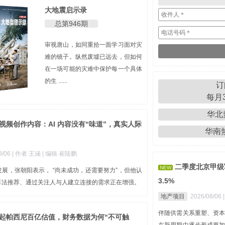
大地震启示录
总第946期
审视唐山，如同重拾一面学习面对灾
难的镜子。纵然废墟已远去，但如何
在一场可能的灾难中保护每一个具体
的生 ......
订
每月3
华北热
视频创作内容：AI 内容没有“味道”，真实人际
华南热线
8/06
| 作者 王涵
| 编辑 崔陆鹏
二季度北京甲级
NEW
展，张朝阳表示， “尚未成功，还需要努力”，但他认
3.5%
算法推荐、通过关注人与人建立连接的需求正在增强。
地产项目
2026/08/06
伴随供需关系重塑、资
撑起帕西尼百亿估值，财务数据为何“不可触