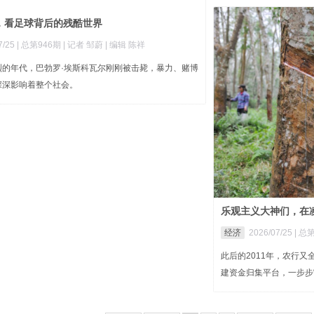
，看足球背后的残酷世界
/25 |
总第946期
| 记者 邹蔚
| 编辑 陈祥
烈的年代，巴勃罗·埃斯科瓦尔刚刚被击毙，暴力、赌博
深深影响着整个社会。
乐观主义大神们，在
经济
2026/07/25 |
总第
此后的2011年，农行
建资金归集平台，一步步