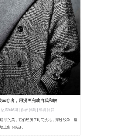
袭幸存者，用漫画完成自我和解
|
总第946期
| 作者 孙陶
| 编辑 陈祥
些建筑的美，它们经历了时间洗礼，穿过战争、瘟
地上留下痕迹。