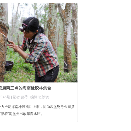
凌晨两三点的海南橡胶林集合
946期
| 记者 曹蓓
| 编辑 张轶骁
又全力推动海南橡胶成功上市，协助农垦财务公司搭
“陪着”海垦走出改革深水区。