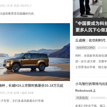
8/06
| 作者 凤凰 WEEKLY
关注超前教育背后隐藏的代价。
丘成桐：在功利时代
冷杉RECORD
2026/0
同时，全国多所高校也涌
进一步引进大师、完整
土培育顶尖学者、独立做
小马智行的等待与出牌
种，长城H10上市限时换新价20.18万元起
Robotruck上
8/06
| 作者 郝琳
| 编辑 郝琳
汽车快讯
2026/08/05
盒子车型，主打多成员家庭出行市场
未来2-3年在干线、港口、