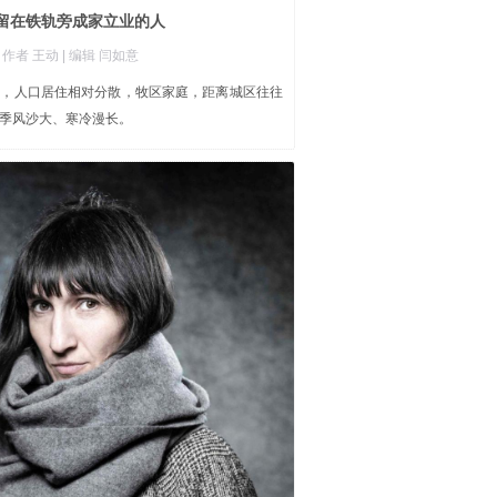
些留在铁轨旁成家立业的人
| 作者 王动
| 编辑 闫如意
阔，人口居住相对分散，牧区家庭，距离城区往往
季风沙大、寒冷漫长。