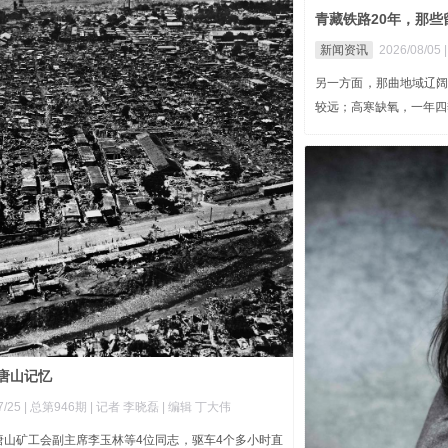
青藏铁路20年，那
新闻资讯
2026/08/05
另一方面，那曲地域辽
较远；高寒缺氧，一年四
唐山记忆
/25 |
总第946期
| 记者 李晓磊
| 编辑 丁大伟
唐山矿工会副主席李玉林等4位同志，驱车4个多小时直