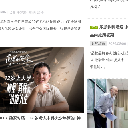
在新周期中逐步形成更
展模式。
8/06
| 记者 许梦旖
| 编辑 曹蓓
尼感知科技于近日完成10亿元战略轮融资，由某全球消
东鹏饮料增速“
NEW
域万亿级龙头企业，联合中银国际投资、鲲鹏基金等共
品尚处爬坡期
财经频道
2026/08/06
”晶捷品牌咨询创始人
从“抢增量”转向“提效
细化能力。
EKLY 独家对话｜12 岁考入中科大少年班的“神