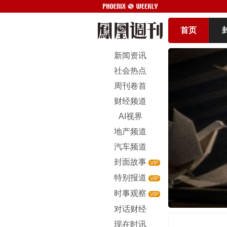
首页
新闻资讯
社会热点
周刊卷首
财经频道
AI视界
地产频道
汽车频道
封面故事
VIP
特别报道
VIP
时事观察
VIP
对话财经
现在时讯