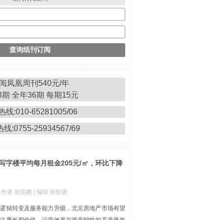
阅凤凰周刊540元/年
期 全年36期 每期15元
线:010-65281005/06
:0755-25934567/69
写字楼平均每月租金205元/㎡，环比下降
| 作者 崔陆鹏
| 编辑 张轶骁
本逻辑转变及服务能力升级，北京房地产市场有望