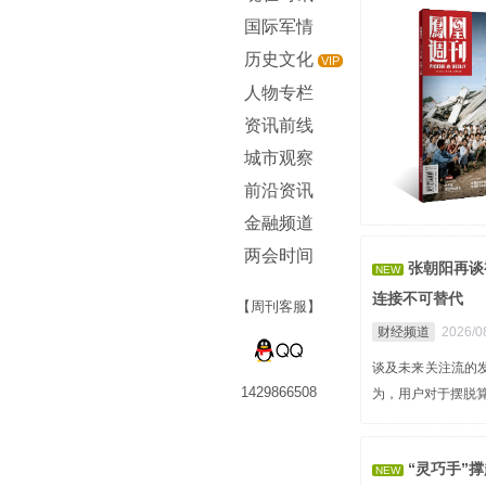
国际军情
历史文化
VIP
人物专栏
资讯前线
城市观察
前沿资讯
金融频道
两会时间
张朝阳再谈
NEW
连接不可替代
【周刊客服】
财经频道
2026/0
谈及未来关注流的发
1429866508
为，用户对于摆脱
“灵巧手”
NEW