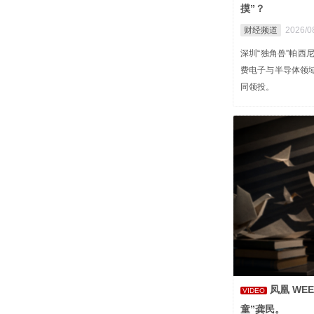
摸”？
财经频道
2026/0
深圳“独角兽”帕西
费电子与半导体领
同领投。
凤凰 WE
VIDEO
童”龚民。