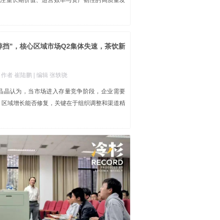
加注重长期价值、运营效率与资产韧性的高质量发
掉挡”，核心区域市场Q2集体失速，茶饮新
| 作者 崔陆鹏
| 编辑 张轶骁
陈晶晶认为，当市场进入存量竞争阶段，企业需要
率”，区域增长能否修复，关键在于组织调整和渠道精