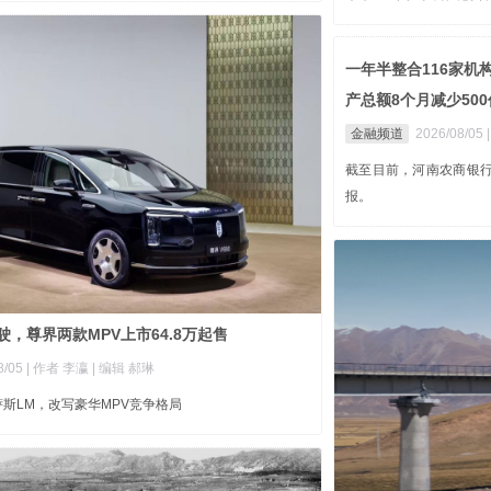
一年半整合116家
产总额8个月减少500
金融频道
2026/08/05
截至目前，河南农商银行
报。
驶，尊界两款MPV上市64.8万起售
8/05
| 作者 李瀛
| 编辑 郝琳
斯LM，改写豪华MPV竞争格局