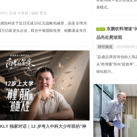
在新周期中逐步形成更
展模式。
8/06
| 记者 许梦旖
| 编辑 曹蓓
尼感知科技于近日完成10亿元战略轮融资，由某全球消
东鹏饮料增速“
NEW
域万亿级龙头企业，联合中银国际投资、鲲鹏基金等共
品尚处爬坡期
财经频道
2026/08/06
”晶捷品牌咨询创始人
从“抢增量”转向“提效
细化能力。
EKLY 独家对话｜12 岁考入中科大少年班的“神