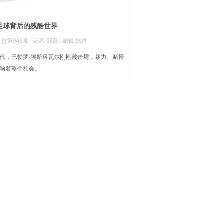
足球背后的残酷世界
|
总第946期
| 记者 邹蔚
| 编辑 陈祥
代，巴勃罗·埃斯科瓦尔刚刚被击毙，暴力、赌博
响着整个社会。