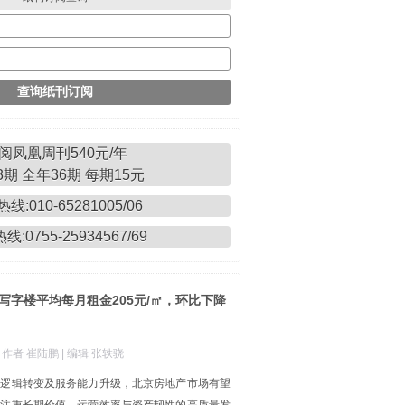
阅凤凰周刊540元/年
期 全年36期 每期15元
线:010-65281005/06
:0755-25934567/69
写字楼平均每月租金205元/㎡，环比下降
| 作者 崔陆鹏
| 编辑 张轶骁
本逻辑转变及服务能力升级，北京房地产市场有望