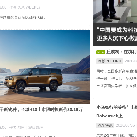
8/06
| 作者 凤凰 WEEKLY
关注超前教育背后隐藏的代价。
丘成桐：在功利
NEW
冷杉RECORD
2026/0
同时，全国多所高校也涌
进一步引进大师、完整
土培育顶尖学者、独立做
小马智行的等待与出牌
子新物种，长城H10上市限时换新价20.18万
Robotruck上
汽车快讯
2026/08/05
8/06
| 作者 郝琳
| 编辑 郝琳
未来2-3年在干线、港口、