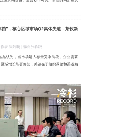
加注重长期价值、运营效率与资产韧性的高质量发
掉挡”，核心区域市场Q2集体失速，茶饮新
| 作者 崔陆鹏
| 编辑 张轶骁
陈晶晶认为，当市场进入存量竞争阶段，企业需要
率”，区域增长能否修复，关键在于组织调整和渠道精