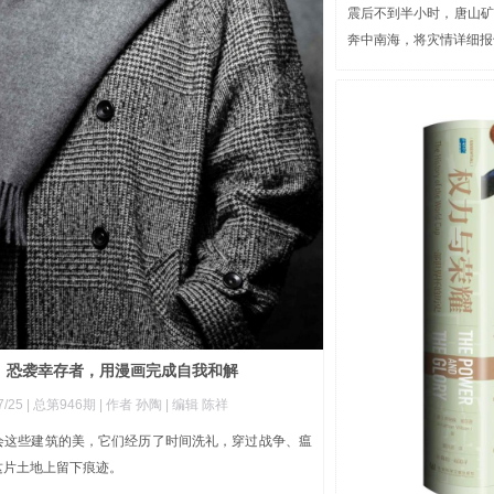
震后不到半小时，唐山矿
奔中南海，将灾情详细报
》恐袭幸存者，用漫画完成自我和解
/25 |
总第946期
| 作者 孙陶
| 编辑 陈祥
会这些建筑的美，它们经历了时间洗礼，穿过战争、瘟
这片土地上留下痕迹。