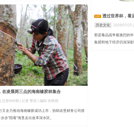
透过世界杯，看
VIP
历史文化
2026/07/25 
那是毒品战争最激烈的年
集团和地下经济仍深深影
，在凌晨两三点的海南橡胶林集合
|
总第946期
| 记者 曹蓓
| 编辑 张轶骁
农行又全力推动海南橡胶成功上市，协助农垦财务公司搭
步步“陪着”海垦走出改革深水区。