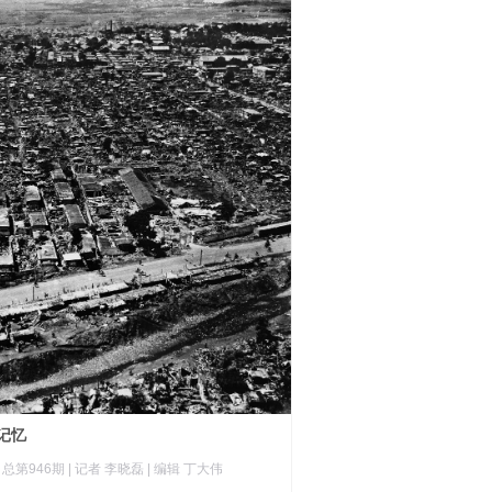
记忆
|
总第946期
| 记者 李晓磊
| 编辑 丁大伟