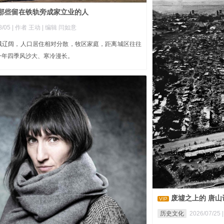
，那些留在铁轨旁成家立业的人
8/05
| 作者 王动
| 编辑 闫如意
域辽阔，人口居住相对分散，牧区家庭，距离城区往往
一年四季风沙大、寒冷漫长。
废墟之上的 唐山
VIP
历史文化
2026/07/25 