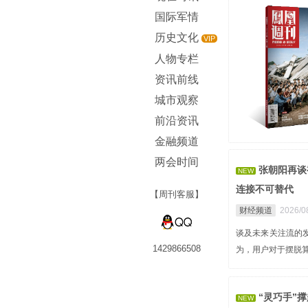
国际军情
历史文化
VIP
人物专栏
资讯前线
城市观察
前沿资讯
金融频道
两会时间
张朝阳再谈
NEW
连接不可替代
【周刊客服】
财经频道
2026/0
谈及未来关注流的发
1429866508
为，用户对于摆脱
“灵巧手”
NEW