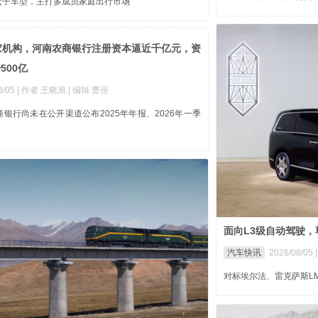
盒子车型，主打多成员家庭出行市场
6家机构，河南农商银行注册资本逼近千亿元，资
500亿
8/05
| 作者 王晓旭
| 编辑 曹蓓
银行尚未在公开渠道公布2025年年报、2026年一季
面向L3级自动驾驶，尊
汽车快讯
2026/08/05
对标埃尔法、雷克萨斯L