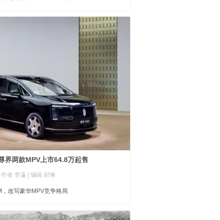
界两款MPV上市64.8万起售
| 作者 李瀛
| 编辑 郝琳
M，改写豪华MPV竞争格局