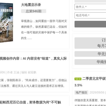
大地震启示录
总第946期
审视唐山，如同重拾一面学习面对灾
难的镜子。纵然废墟已远去，但如何
在一场可能的灾难中保护每一个具体
的生 ......
订
每月3
华北热
视频创作内容：AI 内容没有“味道”，真实人际
华南热线
8/06
| 作者 王涵
| 编辑 崔陆鹏
二季度北京甲级
NEW
展，张朝阳表示， “尚未成功，还需要努力”，但他认
3.5%
算法推荐、通过关注人与人建立连接的需求正在增强。
地产项目
2026/08/06
伴随供需关系重塑、资
撑起帕西尼百亿估值，财务数据为何“不可触