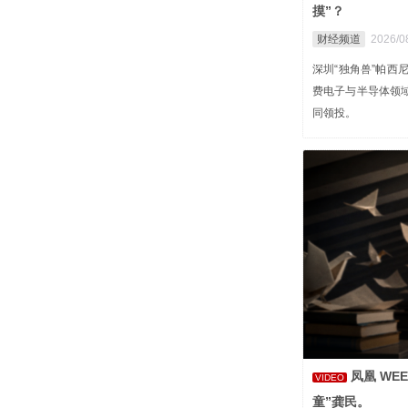
摸”？
财经频道
2026/0
深圳“独角兽”帕西
费电子与半导体领
同领投。
凤凰 WE
VIDEO
童”龚民。