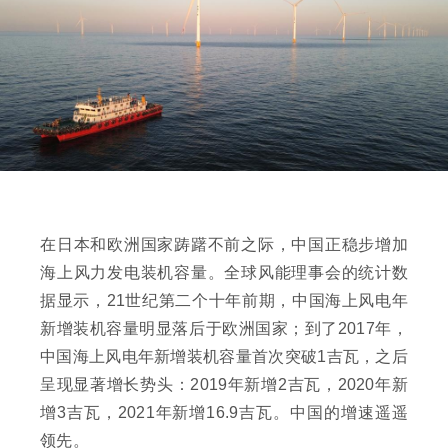
在日本和欧洲国家踌躇不前之际，中国正稳步增加
海上风力发电装机容量。全球风能理事会的统计数
据显示，21世纪第二个十年前期，中国海上风电年
新增装机容量明显落后于欧洲国家；到了2017年，
中国海上风电年新增装机容量首次突破1吉瓦，之后
呈现显著增长势头：2019年新增2吉瓦，2020年新
增3吉瓦，2021年新增16.9吉瓦。中国的增速遥遥
领先。