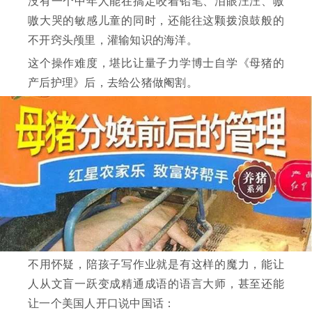
没有一个中年人能在搞定咬着铅笔、泪眼汪汪、嗷
嗷大哭的敏感儿童的同时，还能往这颗拨浪鼓般的
不开窍头颅里，灌输知识的海洋。
这个操作难度，堪比让量子力学博士自学《母猪的
产后护理》后，去给公猪做阉割。
不用怀疑，陪孩子写作业就是有这样的魔力，能让
人从文盲一跃变成精通成语的语言大师，甚至还能
让一个美国人开口说中国话：