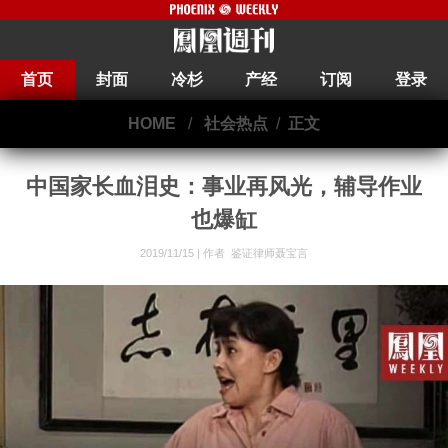
首页
封面
冷杉
产经
订阅
登录
HOME
/
社会热点
/
正文
中国家长血泪史：事业再风光，辅导作业
也爆缸
2019/11/15 |
作者 鉴证律师聂宝言