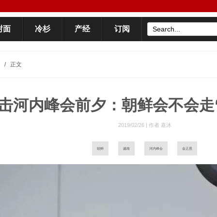
封面
冷杉
产经
订阅
/
正文
击河内峰会前夕：朝鲜会不会走
2019/02/26 |
作者 嘉沐
朝鲜
越南
河内峰会
金正恩