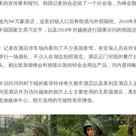
果的宣传册和报刊。韩国记者协会还搞了一个分会场，为峰会
地为JW万豪酒店，这里封锁入口后将彻底与外部隔绝。2016年和
中国国家主席习近平，以及2018年对越南进行国事访问的韩国
》记者在酒店停车场内看到了不少美国座驾，有安保人员在对
举行一场婚礼，不少人在湖边拍照留念。酒店正门对面的餐厅
头。相比新加坡峰会时推陈出新的特金会周边产品，河内显得
17年访问河内时下榻的索菲特传奇大都市酒店以及美利亚酒店
利亚酒店作为访问越南的朝方人士主要使用的五星级酒店，离
选做媒体中心，朝方选用的可能性有所降低。