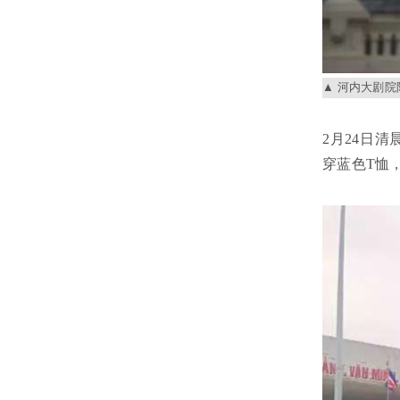
河内大剧院
2月24日
穿蓝色T恤