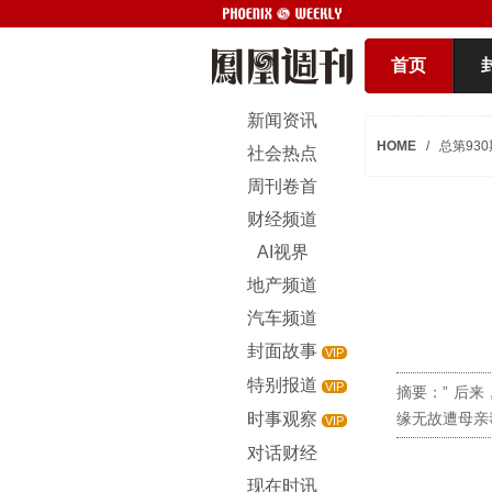
首页
新闻资讯
HOME
/
总第930
社会热点
周刊卷首
财经频道
AI视界
地产频道
汽车频道
封面故事
VIP
特别报道
VIP
摘要：” 后
时事观察
缘无故遭母亲
VIP
对话财经
现在时讯