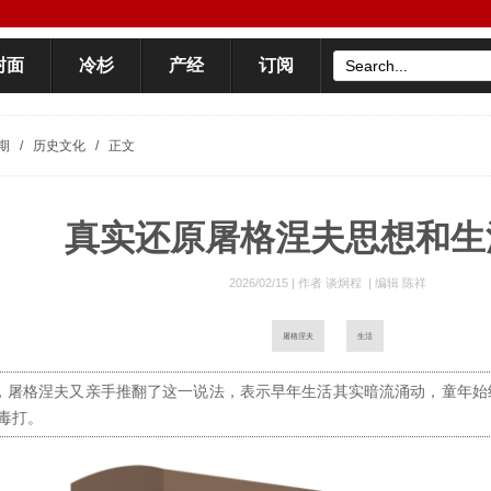
封面
冷杉
产经
订阅
期
/
历史文化
/
正文
真实还原屠格涅夫思想和生
2026/02/15 |
作者 谈炯程
|
编辑 陈祥
屠格涅夫
生活
来，屠格涅夫又亲手推翻了这一说法，表示早年生活其实暗流涌动，童年
毒打。