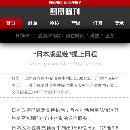
首页
封面
冷杉
产经
订阅
登录
HOME
/
总第930期
/
现在时讯
/
科技
/
正文
“日本版星链”提上日程
2026/02/15 | via.
媒体 日本《产经新闻》/ 2026.01.07
摘要：日本政府在补充预算中列出1500亿日元（约合9.6亿
美元），用于向发射卫星并提供通信服务的企业发放补助，
公开招募工作将于本财年内启动。
日本政府已确定支持措施，旨在推动利用低轨道卫
星星座实现国内自主控制的通信服务。
日本政府在补充预算中列出1500亿日元（约合9.6