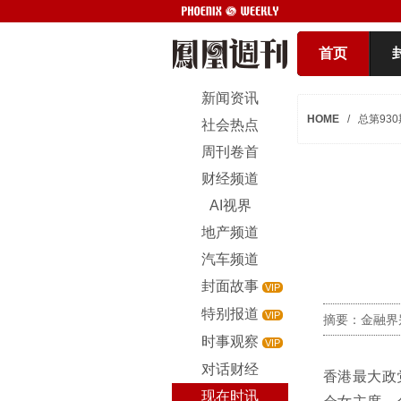
首页
新闻资讯
HOME
/
总第930
社会热点
周刊卷首
财经频道
AI视界
地产频道
汽车频道
封面故事
VIP
特别报道
VIP
摘要：金融界
时事观察
VIP
对话财经
香港最大政
现在时讯