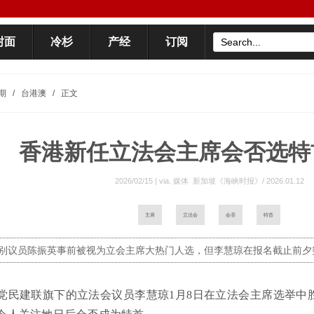
封面
冷杉
产经
订阅
期
/
台港澳
/
正文
香港新任立法会主席会否选特
2026/02/15 | via.
媒体 新加坡《海峡时报》/ 2026.01.12
主席
立法会
会否
特首
别议员陈振英事前被视为立会主席大热门人选，但李慧琼在报名截止前夕
党民建联旗下的立法会议员李慧琼1月8日在立法会主席选举中