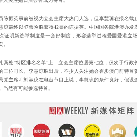
令人关注她日后会否成为特首。
员陈振英事前被视为立会主席大热门人选，但李慧琼在报名截
慧琼最终以47票险胜获得42票的陈振英。中国国务院港澳办
次证明新选举制度是一套好制度，形容选举过程爱国爱港立
实。
礼宾处“特区排名名单”上，立会主席位居第七位，仅次于行政
的三位司长。李慧琼胜出后，不少人关注她会否步澳门前特首
民党主席叶刘淑仪在电台节目上说，李慧琼的条件良好，假设
岁，当然有可能参选特首。