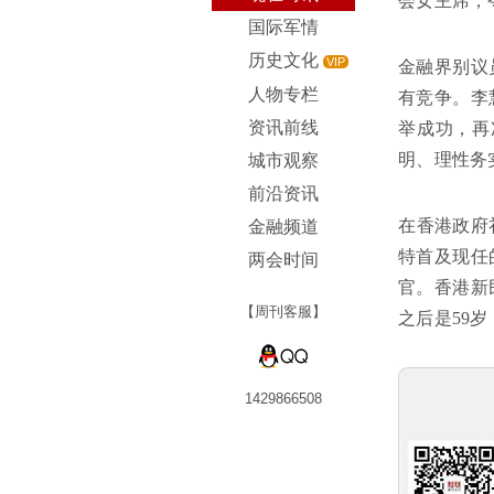
会女主席，
国际军情
历史文化
VIP
金融界别议
人物专栏
有竞争。李
资讯前线
举成功，再
明、理性务
城市观察
前沿资讯
在香港政府
金融频道
特首及现任
两会时间
官。香港新
【周刊客服】
之后是59
1429866508