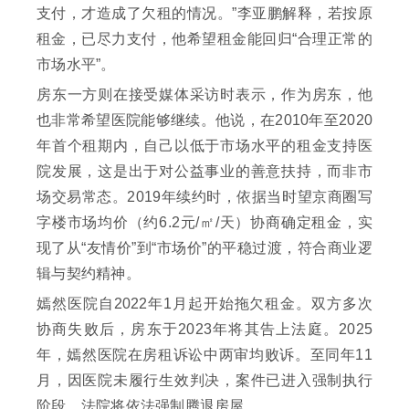
支付，才造成了欠租的情况。”李亚鹏解释，若按原
租金，已尽力支付，他希望租金能回归“合理正常的
市场水平”。
房东一方则在接受媒体采访时表示，作为房东，他
也非常希望医院能够继续。他说，在2010年至2020
年首个租期内，自己以低于市场水平的租金支持医
院发展，这是出于对公益事业的善意扶持，而非市
场交易常态。2019年续约时，依据当时望京商圈写
字楼市场均价（约6.2元/㎡/天）协商确定租金，实
现了从“友情价”到“市场价”的平稳过渡，符合商业逻
辑与契约精神。
嫣然医院自2022年1月起开始拖欠租金。双方多次
协商失败后，房东于2023年将其告上法庭。2025
年，嫣然医院在房租诉讼中两审均败诉。至同年11
月，因医院未履行生效判决，案件已进入强制执行
阶段，法院将依法强制腾退房屋。