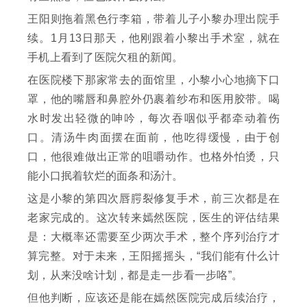
王阳则拖着黑色行李箱，带着儿子小黎办理出院手
续。1月13日那天，他刚跟着小黎出手术室，就在
手机上看到了医院欠租的新闻。
在医院楼下那家常去的面馆里，小黎小心地摘下口
罩，他的嘴唇和鼻腔外仍裹着纱布和医用胶带。喝
水时发出轻微的呻吟，每次吞咽似乎都牵动着伤
口。清汤牛肉面摆在面前，他吃得缓慢，由于创
口，他很难做出正常的咀嚼动作。也格外怕烫，只
能小口抿着软烂的面条和汤汁。
这是小黎的第四次唇腭裂修复手术，前三次都是在
老家完成的。这次转来嫣然医院，医生的评估结果
是：大概率还需要至少两次手术，整个序列治疗才
算完整。对于未来，王阳摇摇头，“我们能有什么计
划，从来没啥计划，都是走一步看一步咯”。
但他判断，应该还是能在嫣然医院完成后续治疗，