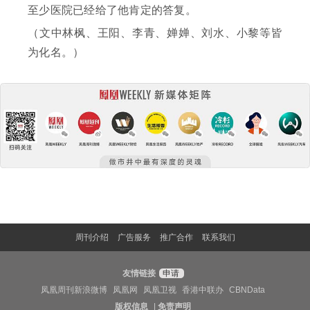
至少医院已经给了他肯定的答复。
（文中林枫、王阳、李青、婵婵、刘水、小黎等皆
为化名。）
周刊介绍
广告服务
推广合作
联系我们
友情链接
申请
凤凰周刊新浪微博
凤凰网
凤凰卫视
香港中联办
CBNData
版权信息
|
免责声明