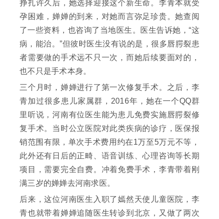
挣扎许久后，她选择迎接这个新生命。李青本就受
孕困难，婵婵的到来，对她而言弥足珍贵。她查阅
了一些资料，也咨询了当地医生。医生告诉她，“这
病，能治。”但彼时医生没有说的是，很多唇腭裂患
者需要做的手术远不只一次，而她后续要面对的，
也不只是手术本身。
三个月时，婵婵进行了第一次修复手术。之后，李
青加过很多患儿家属群，2016年，她在一个QQ群
里听说，河南有位医生能为患儿免费实施唇腭裂修
复手术。当时公立医院对此类疾病的诊疗，医保报
销范围有限，单次手术费用约在1万至5万元不等，
此外还有日后的正畸、语音训练、心理咨询等长期
项目，需要完全自费。冲着免费手术，李青带着刚
满三岁的婵婵去河南求医。
后来，这位河南医生入职了嫣然天使儿童医院，李
青也就带着婵婵追随医生转诊到北京，又做了两次