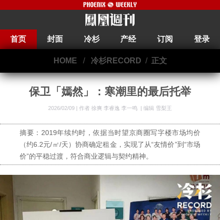
首页
封面
冷杉
产经
订阅
登录
HOME
/
冷杉RECORD
/
正文
保卫「嫣然」：寒潮里的最后托举
2026/02/09 |
作者 徐爽 李睿逸 李一鸣
|
编辑 雪梨王
摘要：2019年续约时，依据当时望京商圈写字楼市场均价
（约6.2元/㎡/天）协商确定租金，实现了从“友情价”到“市场
价”的平稳过渡，符合商业逻辑与契约精神。