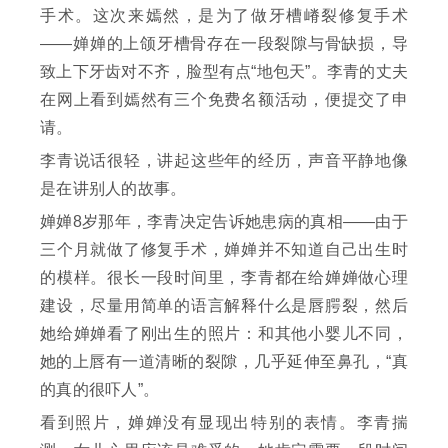
手术。这次来嫣然，是为了做牙槽嵴裂修复手术
——婵婵的上颌牙槽骨存在一段裂隙与骨缺损，导
致上下牙齿对不齐，脸型有点“地包天”。李青的丈夫
在网上看到嫣然有三个免费名额活动，便提交了申
请。
李青说话很轻，讲起这些年的经历，声音平静地像
是在讲别人的故事。
婵婵8岁那年，李青决定告诉她患病的真相——由于
三个月就做了修复手术，婵婵并不知道自己出生时
的模样。很长一段时间里，李青都在给婵婵做心理
建设，尽量用简单的语言解释什么是唇腭裂，然后
她给婵婵看了刚出生的照片：和其他小婴儿不同，
她的上唇有一道清晰的裂隙，几乎延伸至鼻孔，“真
的真的很吓人”。
看到照片，婵婵没有显现出特别的表情。李青揣