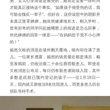
测，女儿心里应该是难受的，她肯定需要一段时间
才能真正接纳这个事实。“如果孩子很受伤的话，我
可能会愧疚一辈子”。但好在，这些设想中的阴影并
未真正笼罩婵婵，她依然健康地长大。刚入学时，
曾有好奇的同学问起她嘴唇上的痕迹是怎么回事，
对此婵婵的回答一律是——“在妈妈肚子里不小心摔
的！”
嫣然欠租的消息在墙外翻天覆地，墙内却住满了患
儿。一位家长透露，嫣然的病房最近都是满员，截
至发稿前，仍收治着二十余位唇腭裂患儿。即使在
欠租消息公布后，每日仍有新患者陆续入院，其中
多数是此前已预约登记的孩子——仅1月19日一
天，院内就又新收治8名住院患儿，而更多患儿仍在
排队等待手术。