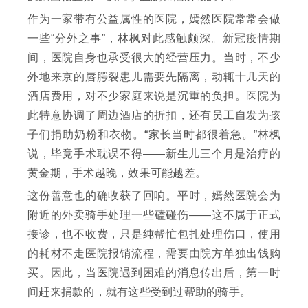
作为一家带有公益属性的医院，嫣然医院常常会做
一些“分外之事”，林枫对此感触颇深。新冠疫情期
间，医院自身也承受很大的经营压力。当时，不少
外地来京的唇腭裂患儿需要先隔离，动辄十几天的
酒店费用，对不少家庭来说是沉重的负担。医院为
此特意协调了周边酒店的折扣，还有员工自发为孩
子们捐助奶粉和衣物。“家长当时都很着急。”林枫
说，毕竟手术耽误不得——新生儿三个月是治疗的
黄金期，手术越晚，效果可能越差。
这份善意也的确收获了回响。平时，嫣然医院会为
附近的外卖骑手处理一些磕碰伤——这不属于正式
接诊，也不收费，只是纯帮忙包扎处理伤口，使用
的耗材不走医院报销流程，需要由院方单独出钱购
买。因此，当医院遇到困难的消息传出后，第一时
间赶来捐款的，就有这些受到过帮助的骑手。