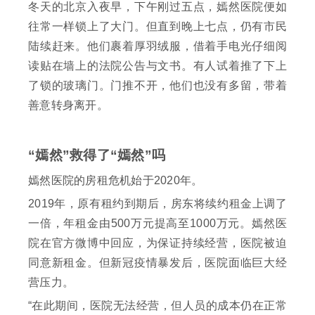
冬天的北京入夜早，下午刚过五点，嫣然医院便如
往常一样锁上了大门。但直到晚上七点，仍有市民
陆续赶来。他们裹着厚羽绒服，借着手电光仔细阅
读贴在墙上的法院公告与文书。有人试着推了下上
了锁的玻璃门。门推不开，他们也没有多留，带着
善意转身离开。
“嫣然”救得了“嫣然”吗
嫣然医院的房租危机始于2020年。
2019年，原有租约到期后，房东将续约租金上调了
一倍，年租金由500万元提高至1000万元。嫣然医
院在官方微博中回应，为保证持续经营，医院被迫
同意新租金。但新冠疫情暴发后，医院面临巨大经
营压力。
“在此期间，医院无法经营，但人员的成本仍在正常