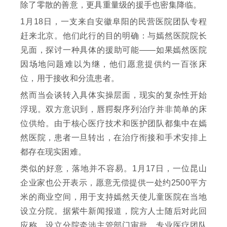
除了零散的善意，更具重量级的援手也密集降临。
1月18日，一支来自安徽阜阳的民营医院团队专程
赶来北京。他们此行的目的明确：与嫣然医院院长
见面，探讨一种具体的援助可能——如果嫣然医院
因场地问题难以为继，他们愿意提供约一百张床
位，用于接收和分流患者。
然而当会谈转入具体实操层面，现实的复杂性开始
浮现。双方意识到，唇腭裂序列治疗并非简单的床
位供给。由于核心医疗技术和医护团队都集中在嫣
然医院，患者一旦转出，在治疗衔接和手术安排上
都存在现实困难。
类似的好意，落地并不容易。1月17日，一位昆山
企业家也公开表示，愿意无偿提供一处约2500平方
米的商业空间，用于支持嫣然天使儿童医院在当地
设立分院。据紫牛新闻报道，院方人士随后对此回
应称，设立分院牵涉主管部门审批、专业医疗团队