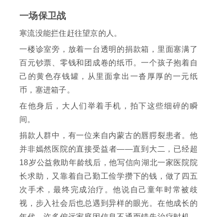
一场保卫战
寒流没能拦住赶往望京的人。
一楼诊室旁，放着一台透明的捐款箱，里面塞满了
百元钞票、零钱和团成卷的纸币。一个孩子抱着自
己的黄色存钱罐，从里面拿出一沓厚厚的一元纸
币，塞进箱子。
在他身后，大人们举着手机，拍下这些细碎的瞬
间。
捐款人群中，有一位来自内蒙古的唇腭裂患者。他
并非嫣然医院的直接受益者——直到大二，已经超
18岁公益救助年龄线后，他写信向湖北一家医院院
长求助，又靠着自己勤工俭学攒下的钱，做了四五
次手术，最终完成治疗。他说自己童年时常被歧
视，步入社会后也总遇到异样的眼光。在他成长的
年代，许多偏远家庭因信息不通而错失治疗时机，