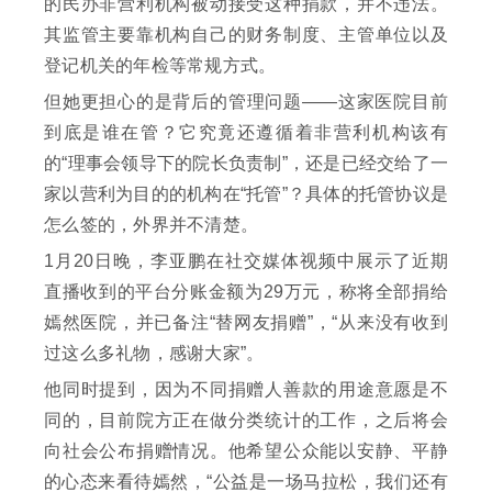
的民办非营利机构被动接受这种捐款，并不违法。
其监管主要靠机构自己的财务制度、主管单位以及
登记机关的年检等常规方式。
但她更担心的是背后的管理问题——这家医院目前
到底是谁在管？它究竟还遵循着非营利机构该有
的“理事会领导下的院长负责制”，还是已经交给了一
家以营利为目的的机构在“托管”？具体的托管协议是
怎么签的，外界并不清楚。
1月20日晚，李亚鹏在社交媒体视频中展示了近期
直播收到的平台分账金额为29万元，称将全部捐给
嫣然医院，并已备注“替网友捐赠”，“从来没有收到
过这么多礼物，感谢大家”。
他同时提到，因为不同捐赠人善款的用途意愿是不
同的，目前院方正在做分类统计的工作，之后将会
向社会公布捐赠情况。他希望公众能以安静、平静
的心态来看待嫣然，“公益是一场马拉松，我们还有