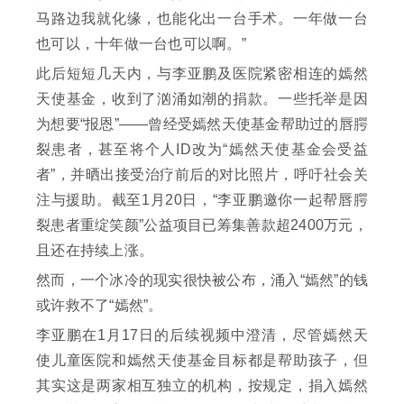
马路边我就化缘，也能化出一台手术。一年做一台
也可以，十年做一台也可以啊。”
此后短短几天内，与李亚鹏及医院紧密相连的嫣然
天使基金，收到了汹涌如潮的捐款。一些托举是因
为想要“报恩”——曾经受嫣然天使基金帮助过的唇腭
裂患者，甚至将个人ID改为“嫣然天使基金会受益
者”，并晒出接受治疗前后的对比照片，呼吁社会关
注与援助。截至1月20日，“李亚鹏邀你一起帮唇腭
裂患者重绽笑颜”公益项目已筹集善款超2400万元，
且还在持续上涨。
然而，一个冰冷的现实很快被公布，涌入“嫣然”的钱
或许救不了“嫣然”。
李亚鹏在1月17日的后续视频中澄清，尽管嫣然天
使儿童医院和嫣然天使基金目标都是帮助孩子，但
其实这是两家相互独立的机构，按规定，捐入嫣然