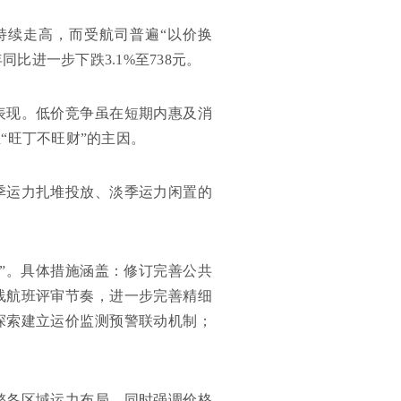
持续走高，而受航司普遍“以价换
同比进一步下跌3.1%至738元。
表现。低价竞争虽在短期内惠及消
“旺丁不旺财”的主因。
季运力扎堆投放、淡季运力闲置的
争”。具体措施涵盖：修订完善公共
线航班评审节奏，进一步完善精细
探索建立运价监测预警联动机制；
调整各区域运力布局，同时强调价格