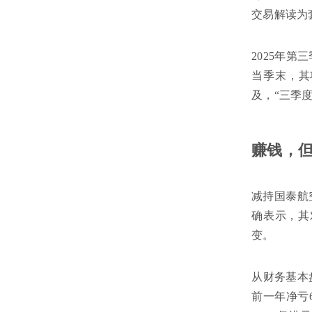
交易解读为
2025年
当季末，其
及，“三季
赚钱，
减持国泰航
确表示，其
变。
从财务基本
前一年净亏6