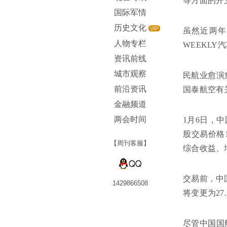
等方面的开
国际军情
历史文化
VIP
虽然近两年
人物专栏
WEEKL
资讯前线
城市观察
民航业愈演
前沿资讯
国泰航空有
金融频道
两会时间
1月6日，中
股交易价格
【周刊客服】
综合收益、
交易前，中
1429866508
将变更为27
尽管中国国