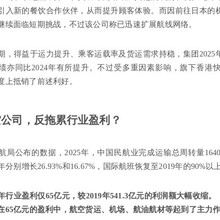
引入新的餐饮合作伙伴，从而提升顾客体验。而因前往日本的
继续面临短期挑战，不过该公司称已迅速扩展航线网络。
期，得益于运力提升、乘客运载率及货运需求持稳，集团202
绩亦同比2024年有所提升。不过受多重因素影响，旗下香港
度上抵销了前述利好。
空公司，反拖累行业盈利？
航局公布的数据，2025年，中国民航业完成运输总周转量1640
年分别增长26.93%和16.67%，国际航班恢复至2019年的90%以
5年行业盈利仅65亿元，较2019年541.3亿元的利润额大幅收
在65亿元的盈利中，航空货运、机场、航油航材等起到了主力