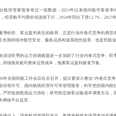
台航班管家曾发布过一组数据：2023年以来国内航司客座率
，经济舱平均票价却连续下行，2024年同比下滑12.7%，2025年
量增价跌、客运盈利承压的格局，正是行业内卷式竞争的典型
在长期持续对航空安全、服务品质构成系统性损害，也是民航业
旅游淡旺季的运力协调难题进一步加剧了行业内卷式竞争。旺
，持续推高航司整体运营成本，拖累客运盈利修复节奏。
2026年全国民航工作会议在京召开，提出要深入整治“内卷式竞
业经营许可、国内航线经营许可等管理规章；科学把控国内航
，严控低效航线运力供给；研究制定旅客运输成本调查办法，
售网络平台监管。
中期业绩会上，国泰航空管理层表示，集团将根据市场需求动态