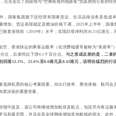
亿港元，完全走出了由疫情与“空乘歧视内地旅客”负面舆情引发的经
外，国泰集团旗下还经营有国泰货运、生活品味业务及低成
量增加、货运表现稳定及燃油价格下调，2025年上半年，国泰集团
，已恢复疫情前（2019年）水平；实现归母净利润36.51亿港元，
航空、香港快运的乘客运载率（在消费端通常被称为“客座率”）分别
百分点，后者同比下滑6.1个百分点。
与之形成反差的是，二者
回落12.3%、21.6%至0.6港元及0.43港元，说明在猛烈
者选择机票的核心考量因素，但出行效率、乘坐体验、航司会
购票决策的重要变量。
财报中提及，该公司将继续增加航班及航点，包括开办客运服
罗马和慕尼黑，并且在其全球网络增加其他航线的班次。此外