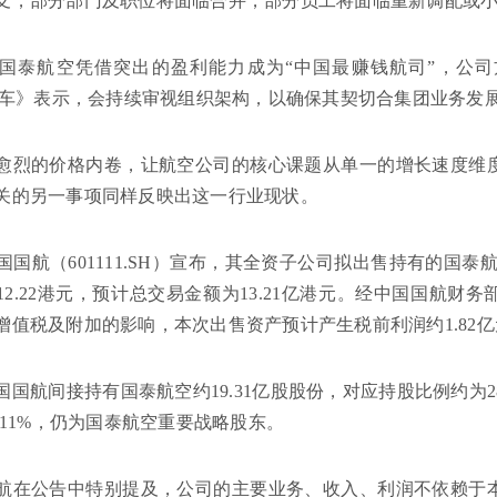
支，部分部门及职位将面临合并，部分员工将面临重新调配或
国泰航空凭借突出的盈利能力成为“中国最赚钱航司”，公
Y汽车》表示，会持续审视组织架构，以确保其契切合集团业务发
愈烈的价格内卷，让航空公司的核心课题从单一的增长速度维
关的另一事项同样反映出这一行业现状。
国国航（601111.SH）宣布，其全资子公司拟出售持有的国泰航空
12.22港元，预计总交易金额为13.21亿港元。经中国国航财
增值税及附加的影响，本次出售资产预计产生税前利润约1.82亿
国国航间接持有国泰航空约19.31亿股股份，对应持股比例约为2
.11%，仍为国泰航空重要战略股东。
航在公告中特别提及，公司的主要业务、收入、利润不依赖于