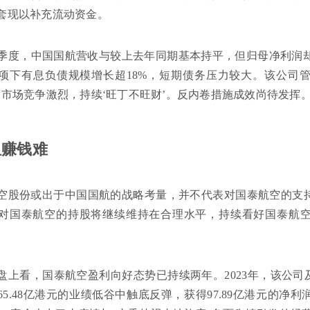
套现以补充流动资金。
第三季度，中国国航营收与较上去年同期基本持平，但归母净利润却出
项下有息负债规模增长超18%，短期债务压力较大。该公司管
度市场竞争激烈，持续‘旺丁不旺财’。反内卷措施成效尚待发挥。
但赚钱难
空股份或出于中国国航的战略考量，并不代表对国泰航空的支
对国泰航空的持股将继续维持在合理水平，持续看好国泰航
盘上看，国泰航空盈利向好态势已持续两年。2023年，该公司
5.48亿港元的业绩低谷中触底反弹，获得97.89亿港元的净利