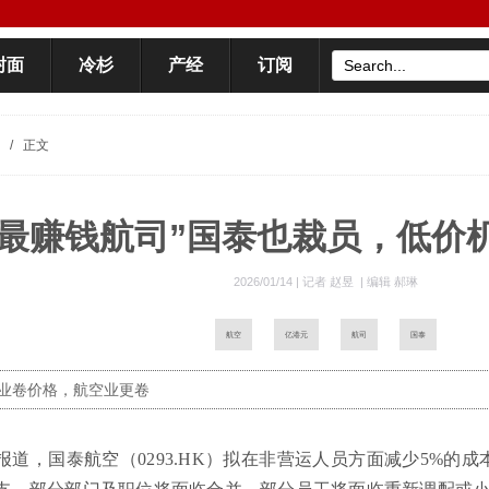
封面
冷杉
产经
订阅
/
正文
内最赚钱航司”国泰也裁员，低价
2026/01/14 |
记者 赵昱
|
编辑 郝琳
航空
亿港元
航司
国泰
业卷价格，航空业更卷
报道，国泰航空（0293.HK）拟在非营运人员方面减少5%的