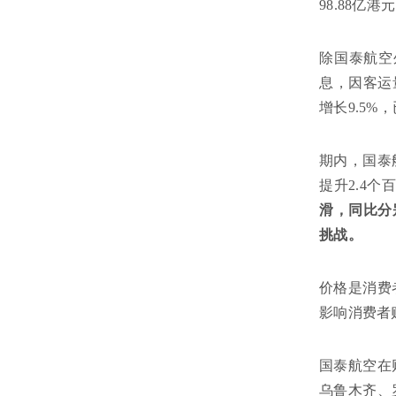
98.88
除国泰航空
息，因客运
增长9.5%
期内，国泰
提升2.4个
滑，同比分别
挑战。
价格是消费
影响消费者
国泰航空在
乌鲁木齐、