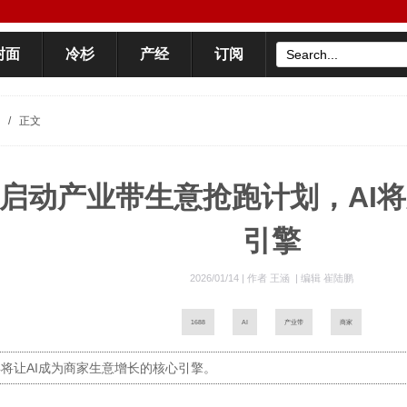
封面
冷杉
产经
订阅
/
正文
88启动产业带生意抢跑计划，AI
引擎
2026/01/14 |
作者 王涵
|
编辑 崔陆鹏
1688
AI
产业带
商家
6年将让AI成为商家生意增长的核心引擎。