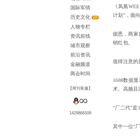
《凤凰WEE
国际军情
计划”，面向
历史文化
VIP
人物专栏
据悉，商家自
资讯前线
销红包。
城市观察
前沿资讯
值得注意的是
金融频道
两会时间
1688数据
【周刊客服】
术。高频且
“厂二代”是
1429866508
其中一位“