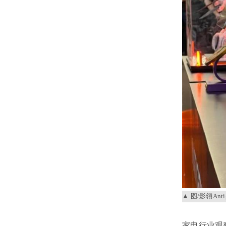
图/影翎Anti
家电行业观