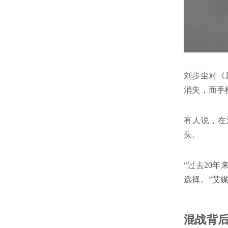
刘步尘对《
消失，而手
有人说，在
头。
“过去20
选择。”艾
混战背后