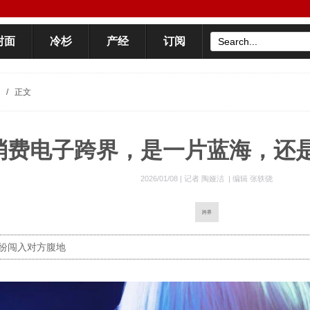
封面
冷杉
产经
订阅
/
正文
消费电子跨界，是一片蓝海，还
2026/01/08 |
记者 陶娅洁
|
编辑 张轶骁
跨界
纷闯入对方腹地