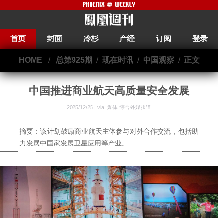
首页
封面
冷杉
产经
订阅
登录
HOME
/
总第925期
/
现在时讯
/
中国观察
/
正文
中国推进商业航天高质量安全发展
2025/12/25 | via.
媒体 综合外媒报道
摘要：该计划鼓励商业航天主体参与对外合作交流，包括助
力发展中国家发展卫星应用等产业。