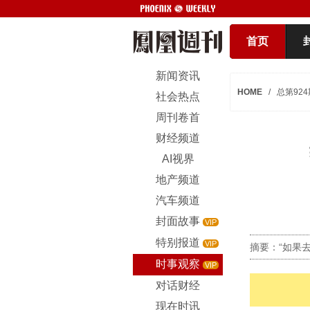
首页
新闻资讯
HOME
/
总第924
社会热点
周刊卷首
财经频道
AI视界
地产频道
汽车频道
封面故事
VIP
特别报道
VIP
摘要：“如果
时事观察
VIP
对话财经
现在时讯