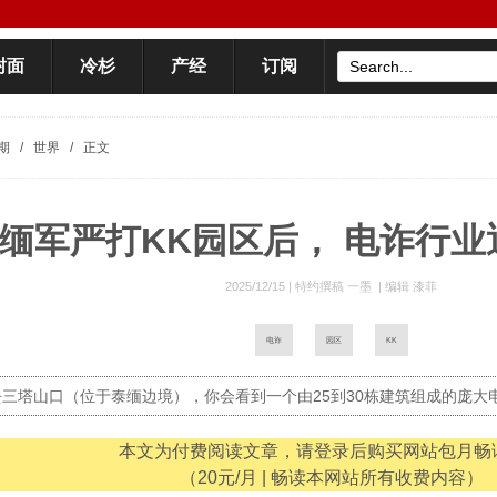
封面
冷杉
产经
订阅
期
/
世界
/
正文
缅军严打KK园区后， 电诈行
2025/12/15 |
特约撰稿 一墨
|
编辑 漆菲
电诈
园区
KK
去三塔山口（位于泰缅边境），你会看到一个由25到30栋建筑组成的庞
本文为付费阅读文章，请登录后购买网站包月畅
（20元/月 | 畅读本网站所有收费内容）