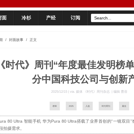
封面
冷杉
产经
订阅
期
/
封面故事
/
正文
《时代》周刊“年度最佳发明榜单2
分中国科技公司与创新
2025/12/15 | via.
媒体 《时代》周刊杂志
|
编辑 曹蓓
榜单
2025
入选
时代周刊
最佳
ra 80 Ultra 智能手机 华为Pura 80 Ultra搭载了业界首创的“一镜
段拍摄需求。