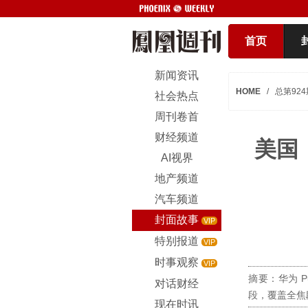
首页
新闻资讯
HOME
/
总第924
社会热点
周刊卷首
财经频道
美国
AI视界
地产频道
汽车频道
封面故事
VIP
特别报道
VIP
时事观察
VIP
摘要：华为 Pu
对话财经
段，覆盖全焦
现在时讯