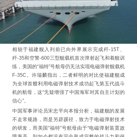
相较于福建舰入列前已向外界展示完成歼-15T、
歼-35和空警-600三型舰载机首次弹射起飞和着舰训
练，美国的“福特”号航母仍无法实现电磁弹射舰载机
F-35C。许瑞麟指出，二者鲜明的对比使福建舰成
为全球首艘利用电磁弹射技术成功起飞第五代战斗
机的航母，这“无疑增强了中国海军对其自主计划的
信心”。
中国军事评论员宋忠平向本报分析，福建舰的发展
不走常规路，而是另辟蹊径，致力于电磁弹射技术
的研发，而美国“福特”号航母由于“电磁弹射装置故
障率高，到如今都没有完全形成完整的战斗力和保