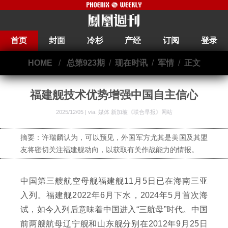
首页
封面
冷杉
产经
订阅
登录
HOME
/
总第923期
/
现在时讯
/
军情
/
正文
福建舰技术优势增强中国自主信心
2025/12/05 | via.
媒体 新加坡《联合早报》网站
摘要：许瑞麟认为，可以预见，外国军方尤其是美国及其盟
友将密切关注福建舰动向，以获取有关作战能力的情报。
中国第三艘航空母舰福建舰11月5日已在海南三亚
入列。福建舰2022年6月下水，2024年5月首次海
试，如今入列后意味着中国进入“三航母”时代。中国
前两艘航母辽宁舰和山东舰分别在2012年9月25日