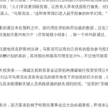
阶段。“人们常说要消除贫困、让所有人享有优质医疗服务。但
us机器人。”马斯克说，“这即将带我们进入超乎想象的科学幻境。”
案的通过本在预料之中。据代理征求机构乔治森的数据，过去
权激励方案约有六个（尽管规模小得多），除一个外均获通过
注册地得克萨斯州法律，马斯克可以用自己持有的股份参与投票
薪酬计划的条款，其持股比例最高可增至近29%，不过他可能
大投资者——挪威主权财富基金运营机构挪威银行投资管理公
我们认可马斯克在其富有远见的领导角色下所创造的巨大价值，
以及未能缓解关键人员风险措施的缺失感到担忧。”这里的“关
表示，该方案条款赋予特斯拉董事会过大自由裁量权，即使未