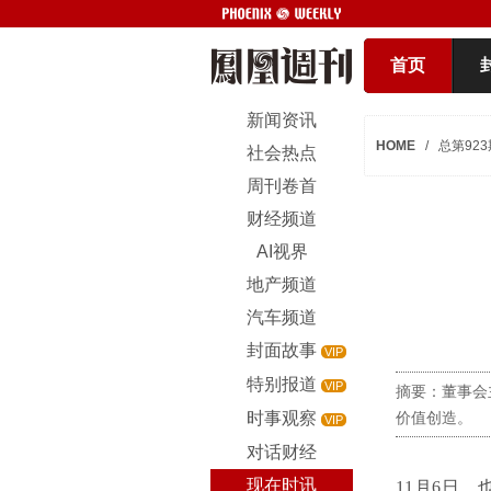
首页
新闻资讯
HOME
/
总第923
社会热点
周刊卷首
财经频道
AI视界
地产频道
汽车频道
封面故事
VIP
特别报道
VIP
摘要：董事会
时事观察
价值创造。
VIP
对话财经
现在时讯
11月6日