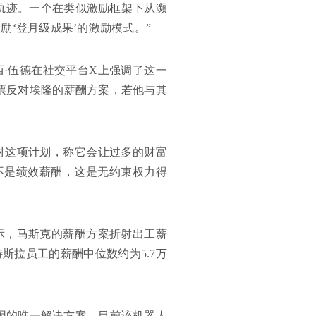
轨迹。一个在类似激励框架下从濒
‘登月级成果’的激励模式。”
·伍德在社交平台X上强调了这一
票反对埃隆的薪酬方案，若他与其
对这项计划，称它会让过多的财富
不是绩效薪酬，这是无约束权力得
表示，马斯克的薪酬方案折射出工薪
斯拉员工的薪酬中位数约为5.7万
贫困的唯一解决方案。目前该机器人