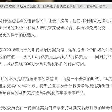
执行官埃隆·马斯克曾威胁说，如果股东否决这项薪酬计划，他将离开公司。
马姆达尼这样的进步派民主社会主义者，他们呼吁建立更接近
主张通过对企业和富人增税来实现全民育儿保障和免费公交—
场更为保守的候选人。
东在2018年批准的那份薪酬方案类似，这项包含12个阶段的
拉的市值——从约1.4万亿美元提高到8.5万亿美元——同时完成
人，以及实现1000万份自动驾驶软件的付费订阅。
开启的不只是特斯拉未来的新篇章，而是一个全新的时代。”马
盘后交易中小幅下跌。特斯拉董事及部分投资者称赞这项价值
全球首富的马斯克打造自动驾驶汽车等未来产品。
行政委员会在一份阐述其为何投票支持马斯克薪酬计划的证券备