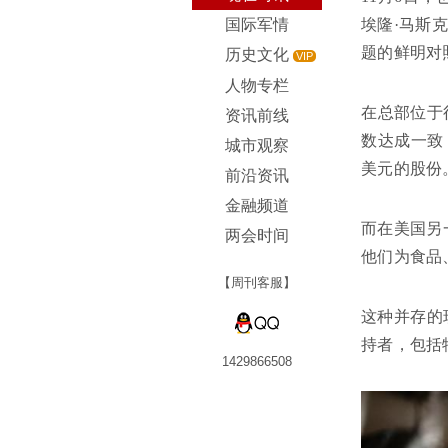
国际军情
埃隆·马斯
题的鲜明对
历史文化
VIP
人物专栏
在总部位于
资讯前线
数达成一致
城市观察
美元的股份
前沿资讯
金融频道
而在美国另
两会时间
他们为食品
【周刊客服】
这种并存的
持者，包括
1429866508