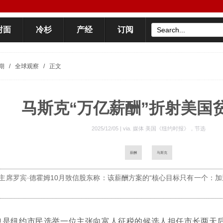
封面
冷杉
产经
订阅
期
/
全球观察
/
正文
马斯克“万亿薪酬”折射美国
2025/12/05 | via.
媒体 美国《纽约时报》，节选
薪酬
马斯克
主席罗宾·德霍姆10月致信股东称：该薪酬方案的“核心目标只有一个：
，也是纽约市民选举一位主张向富人征税的候选人担任市长两天