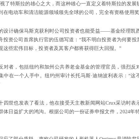
忽视了特斯拉的雄心之大，而这种雄心一直定义着特斯拉的发展
到在电动车和清洁能源领域领先全球的公司，完全有资格使用奖励
的设计确保马斯克获利时公司投资者也能受益——基金经理凯西
舟投资公司首席执行官的伍德写道：“我不明白投资者为何要投
现这些宏伟目标，投资者及其客户都将获得巨大回报。”
反对者，包括纽约和加州公共养老金基金的管理官员，强烈反
集中在一个人手中。纽约州审计长托马斯·迪纳波利表示：“这
”
十四世也发表了看法，他在接受天主教新闻网站Crux采访时
群体日益扩大的鸿沟。根据公司的一份证券申报文件，2024年特
回应了部分质疑，声称公司研发的人形机器人Optimus是消除