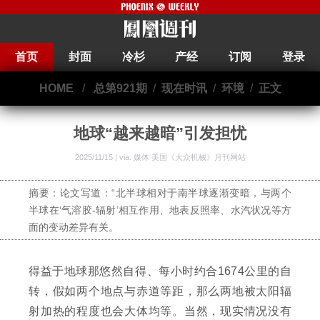
首页
封面
冷杉
产经
订阅
登录
HOME
/
总第921期
/
现在时讯
/
环境
/
正文
地球“越来越暗”引发担忧
2025/11/15 | via.
媒体 美国《大众机械》月刊网站
摘要：论文写道：“北半球相对于南半球逐渐变暗，与两个
半球在‘气溶胶-辐射’相互作用、地表反照率、水汽状况等方
面的变动差异有关。
得益于地球那悠然自得、每小时约合1674公里的自
转，假如两个地点与赤道等距，那么两地被太阳辐
射加热的程度也会大体均等。当然，现实情况没有