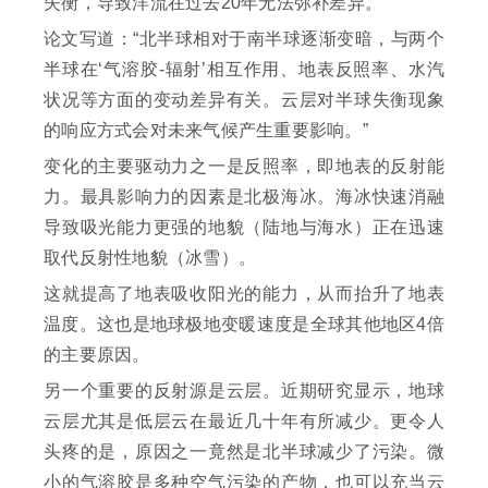
失衡，导致洋流在过去20年无法弥补差异。
论文写道：“北半球相对于南半球逐渐变暗，与两个
半球在‘气溶胶-辐射’相互作用、地表反照率、水汽
状况等方面的变动差异有关。云层对半球失衡现象
的响应方式会对未来气候产生重要影响。”
变化的主要驱动力之一是反照率，即地表的反射能
力。最具影响力的因素是北极海冰。海冰快速消融
导致吸光能力更强的地貌（陆地与海水）正在迅速
取代反射性地貌（冰雪）。
这就提高了地表吸收阳光的能力，从而抬升了地表
温度。这也是地球极地变暖速度是全球其他地区4倍
的主要原因。
另一个重要的反射源是云层。近期研究显示，地球
云层尤其是低层云在最近几十年有所减少。更令人
头疼的是，原因之一竟然是北半球减少了污染。微
小的气溶胶是多种空气污染的产物，也可以充当云