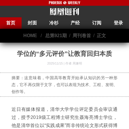
首页
封面
冷杉
产经
订阅
登录
HOME
/
总第921期
/
周刊卷首
/
正文
学位的“多元评价”让教育回归本质
2025/11/15 |
作者 周兼明
摘要：这意味着，中国高等教育开始承认知识的另一种形
态，它不再仅限于文字，也可以表现为技术、工程、发明、
创作等。
近日有媒体报道，清华大学学位评定委员会审议通
过，授予2019级工程博士研究生聂海亮博士学位，
他是清华首位以“实践成果”而非传统论文形式获得博