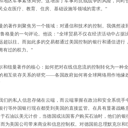
和地区军事紧张局势。这增加了军事对抗或战争的风险，同时
民众在医疗、教育、住房、基础设施等领域的需求。”
曼的著作则聚焦另一个领域：对通信和技术的控制。我偶然读
克鲁格曼的一句评论。他说：“全球贸易不仅在经济活动中占据
远超以往。而如此多的交易都通过美国控制的银行和通信进行
拥有过的权力。”
尔和纽曼著作的核心：如何把对在线信息流的控制转化为一种全
的相互依存关系的研究——各国政府如何将全球网络用作地缘
”
我们的私人信息存储在云端，而云端掌握在政治和安全系统手中
银行等外国银行现在都受到美国的直接监管。在具有显著战略
由于石油以美元计价，当德国或法国客户购买石油时，他们的银
从而为美国公司带来商业和信息控制权。对德国前总理默克尔和