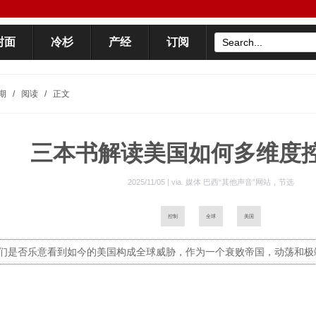
封面
冷杉
产经
订阅
期
/
阅读
/
正文
三本书解读美国如何多维度
2025/11/05 | via.
媒体 巴西“其他声音”网站，节选
控制
全球
美国
们是否乐意看到如今的美国构成全球威胁，作为一个衰败帝国，动荡和极