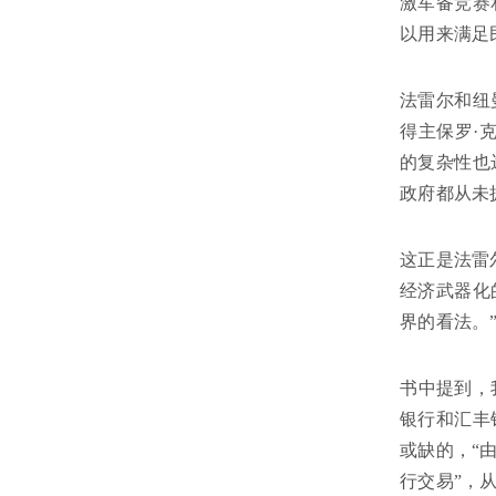
激军备竞赛
以用来满足
法雷尔和纽
得主保罗·
的复杂性也
政府都从未
这正是法雷
经济武器化
界的看法。
书中提到，
银行和汇丰
或缺的，“
行交易”，