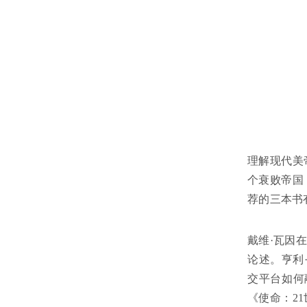
理解现代美
个衰败帝国
荐的三本书
戴维·瓦因
论述。亨利
交平台如何
《使命：2