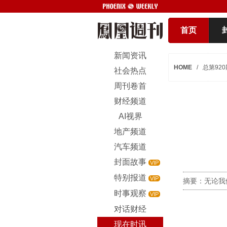
首页
新闻资讯
HOME
/
总第920
社会热点
周刊卷首
财经频道
AI视界
地产频道
汽车频道
封面故事
VIP
特别报道
VIP
摘要：无论我
时事观察
VIP
对话财经
现在时讯