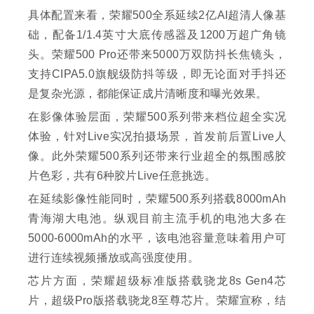
具体配置来看，荣耀500全系延续2亿AI超清人像基
础，配备1/1.4英寸大底传感器及1200万超广角镜
头。荣耀500 Pro还带来5000万双防抖长焦镜头，
支持CIPA5.0旗舰级防抖等级，即无论面对手抖还
是复杂光源，都能保证成片清晰度和曝光效果。
在影像体验层面，荣耀500系列带来档位超全实况
体验，针对Live实况拍摄场景，首发前后置Live人
像。此外荣耀500系列还带来行业超全的氛围感胶
片色彩，共有6种胶片Live任意挑选。
在延续影像性能同时，荣耀500系列搭载8000mAh
青海湖大电池。纵观目前主流手机的电池大多在
5000-6000mAh的水平，该电池容量意味着用户可
进行连续视频播放或高强度使用。
芯片方面，荣耀超级标准版搭载骁龙8s Gen4芯
片，超级Pro版搭载骁龙8至尊芯片。荣耀宣称，结