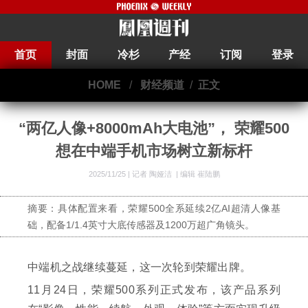
首页
封面
冷杉
产经
订阅
登录
HOME
/
财经频道
/
正文
“两亿人像+8000mAh大电池”， 荣耀500
想在中端手机市场树立新标杆
2025/11/25 |
记者 陶娅洁
|
编辑 崔陆鹏
摘要：具体配置来看，荣耀500全系延续2亿AI超清人像基
础，配备1/1.4英寸大底传感器及1200万超广角镜头。
中端机之战继续蔓延，这一次轮到荣耀出牌。
11月24日，荣耀500系列正式发布，该产品系列