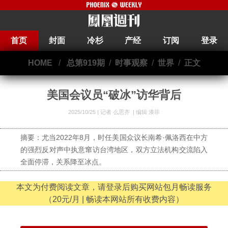
首页
封面
冷杉
产经
订阅
登录
HOME
/
总第919期
/
时事观察
/
世界
/
正文
美国会议员“破冰”访华背后
2025/10/25 |
记者 么思齐
|
编辑 漆菲
摘要：尤当2022年8月，时任美国众议长南希·佩洛西在中方
的强烈反对声中执意窜访台湾地区，双方立法机构交流陷入
全面停滞，关系降至冰点。
本文为付费阅读文章，请登录后购买网站包月畅读服务
（20元/月 | 畅读本网站所有收费内容）