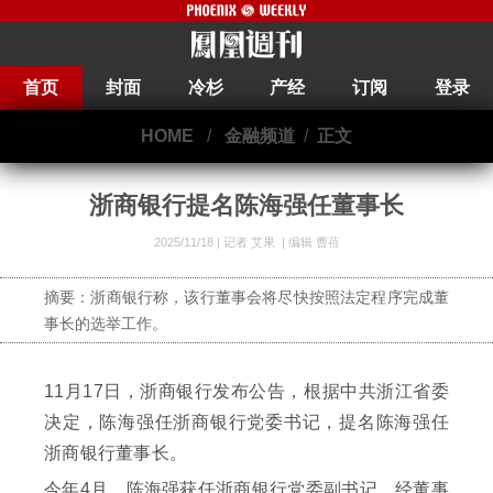
首页
封面
冷杉
产经
订阅
登录
HOME
/
金融频道
/
正文
浙商银行提名陈海强任董事长
2025/11/18 |
记者 艾果
|
编辑 曹蓓
摘要：浙商银行称，该行董事会将尽快按照法定程序完成董
事长的选举工作。
11月17日，浙商银行发布公告，根据中共浙江省委
决定，陈海强任浙商银行党委书记，提名陈海强任
浙商银行董事长。
今年4月，陈海强获任浙商银行党委副书记，经董事