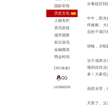
从毒蚊区找
国际军情
历史文化
VIP
中午，阳光
人物专栏
痒难耐。大
资讯前线
后的干渴只
城市观察
前沿资讯
傍晚，夕阳
金融频道
两会时间
当干渴再次
塘的丝丝凉
【周刊客服】
来！大家也
1429866508
虽然水苦，
天黑了，父