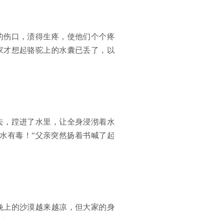
的伤口，渍得生疼，使他们个个疼
家才想起骆驼上的水囊已丢了，以
去，蹚进了水里，让全身浸沏着水
水有毒！”父亲突然扬着书喊了起
晚上的沙漠越来越凉，但大家的身