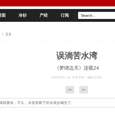
封面
冷杉
产经
订阅
/
正文
误淌苦水湾
《梦绕边关》连载24
2025/11/15 | via.
作者 华炜
|
编辑 王悦旺
误淌
苦水
渴得要命，不久，水壶里剩下的水就全喝光了。