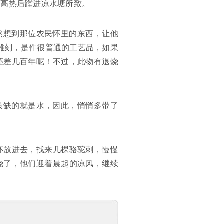
在高热后蹚进凉水塘所致。
然想到那位农民怀里的东西，让他
雕刻，是件很普通的工艺品，如果
还差几百年呢！不过，此物有退烧
最缺的就是水，因此，悄悄多带了
杯放进去，找来几棵骆驼刺，慢慢
烧了，他们迎着晨起的凉风，继续