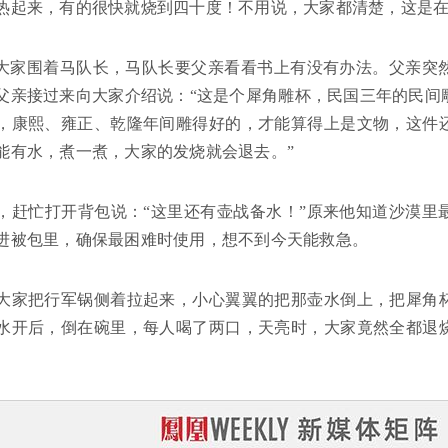
热起来，有的很快就烧到四十度！不用说，大家都清楚，这是
”大家围着马队长，马队长要父亲看看书上有没有办法。父亲突
父亲接过来向大家介绍说：“这是个犀角雕杯，民国三年的民间
，康熙、雍正、乾隆年间雕得好的，才能算得上是文物，这件
能有水，煮一煮，大家的发烧就会退去。”
，赶忙打开背包说：“这里还有壶战备水！”原来他知道沙漠里
进被包里，确保最困难时使用，想不到今天能救急。
大家把行军锅侧着拉起来，小心翼翼的把那壶水倒上，把犀角
水开后，倒在碗里，每人喝了两口，天亮时，大家竟然全都退