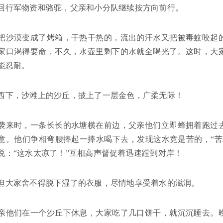
回行军物资和骆驼，父亲和小分队继续按方向前行。
把沙漠变成了烤箱，干热干热的，流出的汗水又把被毒蚊咬起
家口渴得要命，不久，水壶里剩下的水就全喝光了。这时，大
能忍耐。
西下，沙滩上的沙丘，披上了一层金色，广柔无际！
袭来时，一条长长的水塘横在前边，父亲他们立即蜂拥着跑过
意。他们争相弯腰捧起一捧水喝下去，发现这水竞是苦的，“苦
说：“这水太凉了！”互相高声督促着迅速蹚到对岸！
但大家舍不得脱下湿了的衣服，尽情地享受着水的滋润。
亲他们在一个沙丘下休息，大家吃了几口饼干，就沉沉睡去。