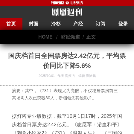
首页
封面
冷杉
产经
订阅
登录
HOME
/
财经频道
/
正文
国庆档首日全国票房达2.42亿元，平均票
价同比下降5.6%
2025/10/01 |
作者 陶娅洁
|
编辑 崔陆鹏
摘要：其中，《731》表现尤为亮眼，不仅稳居票房前三，
其场均人次已突破30人，断档领先其他影片。
据灯塔专业版数据，截至10月1日17时，2025年国
庆档首日票房达2.42亿元。《志愿军：浴血和平》
《刺杀小说家2》《731》《浪浪人生》、《三国的