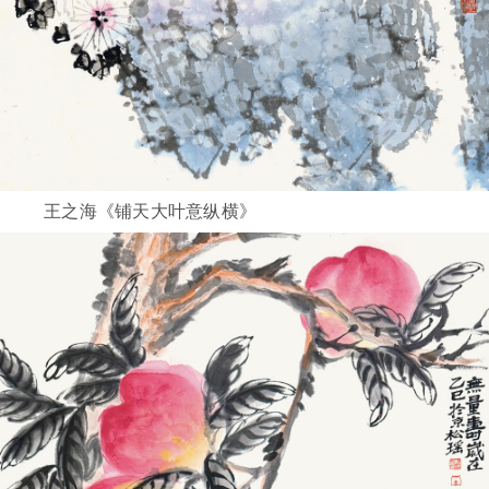
王之海《铺天大叶意纵横》