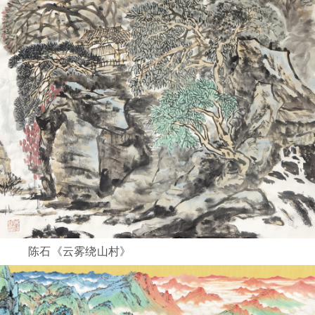
陈石《云雾绕山村》