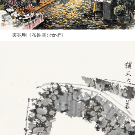
裘兆明《布鲁塞尔食街》