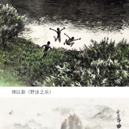
傅以新《野泳之乐》