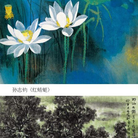
孙志钧《红蜻蜓》