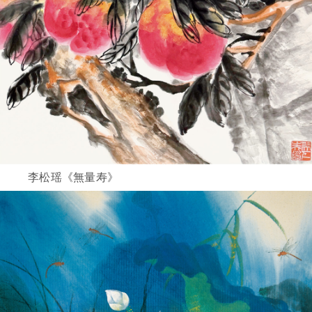
李松瑶《無量寿》