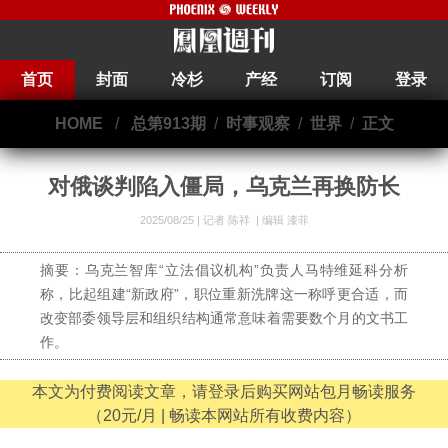
首页
封面
冷杉
产经
订阅
登录
HOME
/
总第913期
/
时事观察
/
世界
/
正文
对俄谈判陷入僵局，乌克兰再换防长
2025/08/25 |
记者 陈祥
|
编辑 漆菲
摘要：乌克兰智库“立法倡议机构”负责人马特维延科分析
称，比起组建“新政府”，职位重新洗牌这一称呼更合适，而
改变部委领导层和组织结构通常意味着需要数个月的文书工
作。
本文为付费阅读文章，请登录后购买网站包月畅读服务
（20元/月 | 畅读本网站所有收费内容）