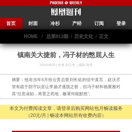
首页
封面
冷杉
产经
订阅
登录
HOME
/
总第913期
/
历史文化
/
正文
镇南关大捷前，冯子材的憋屈人生
2025/08/25 |
作者 刘江华
|
编辑 陈祥
摘要：他在当年6月给云贵总督刘长佑的信中直言，赵沃尽
管有疏于防守以至让李扬才逃脱之咎，但冯子材和杨重雅对
其“任意诬劾，将置之死地，敝署何能默然”。
本文为付费阅读文章，请登录后购买网站包月畅读服务
（20元/月 | 畅读本网站所有收费内容）