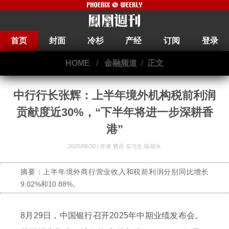
首页
封面
冷杉
产经
订阅
登录
HOME
/
金融频道
/
正文
中行行长张辉：上半年境外机构税前利润
贡献度近30%，“下半年将进一步深耕香
港”
2025/08/30 |
作者 曹蓓 实习生 陈胡永
摘要：上半年境外商行营业收入和税前利润分别同比增长
9.02%和10.88%。
8月29日，中国银行召开2025年中期业绩发布会。