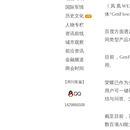
《凤凰W
国际军情
体“GenFlow
历史文化
VIP
人物专栏
百度方面透
资讯前线
同类型产品
城市观察
前沿资讯
目前，Ge
金融频道
用。
两会时间
【周刊客服】
荣耀已作为全
用户可一键
结与问答、
1429866508
截至目前，
数百项AI能