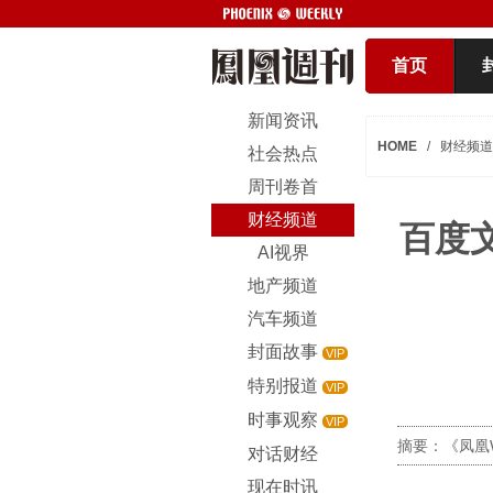
首页
新闻资讯
HOME
/
财经频道
社会热点
周刊卷首
财经频道
百度
AI视界
地产频道
汽车频道
封面故事
VIP
特别报道
VIP
时事观察
VIP
摘要：《凤凰W
对话财经
现在时讯