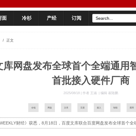
封面
冷杉
产经
订阅
/
正文
文库网盘发布全球首个全端通用
首批接入硬件厂商
2025/08/18 |
作者 王涵
|
编辑 崔陆鹏
全端
网盘
文库
百度
接入
智能
通用
EEKLY财经》获悉，8月18日，百度文库联合百度网盘发布全球首个全端通用智