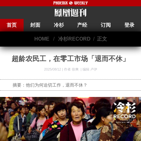
首页
封面
冷杉
产经
订阅
登录
HOME
/
冷杉RECORD
/
正文
超龄农民工，在零工市场「退而不休」
2025/08/12 |
作者 徐爽
|
编辑 卢伊
摘要：他们为何迫切工作，退而不休？