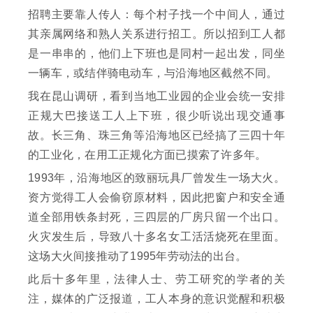
招聘主要靠人传人：每个村子找一个中间人，通过
其亲属网络和熟人关系进行招工。所以招到工人都
是一串串的，他们上下班也是同村一起出发，同坐
一辆车，或结伴骑电动车，与沿海地区截然不同。
我在昆山调研，看到当地工业园的企业会统一安排
正规大巴接送工人上下班，很少听说出现交通事
故。长三角、珠三角等沿海地区已经搞了三四十年
的工业化，在用工正规化方面已摸索了许多年。
1993年，沿海地区的致丽玩具厂曾发生一场大火。
资方觉得工人会偷窃原材料，因此把窗户和安全通
道全部用铁条封死，三四层的厂房只留一个出口。
火灾发生后，导致八十多名女工活活烧死在里面。
这场大火间接推动了1995年劳动法的出台。
此后十多年里，法律人士、劳工研究的学者的关
注，媒体的广泛报道，工人本身的意识觉醒和积极