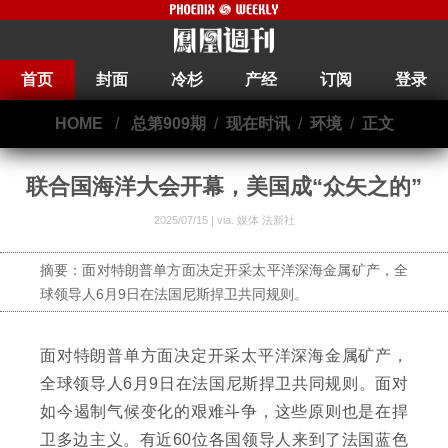
首页
封面
冷杉
产经
订阅
登录
HOME
/
总第909期
/
现在时讯
/
环境
/
正文
联合国海洋大会开幕，美国成“众矢之的”
2025/07/15 | via.
媒体 法新社
摘要：面对特朗普单方面决定开采太平洋深海金属矿产，全
球领导人6月9日在法国尼斯捍卫共同规则。
面对特朗普单方面决定开采太平洋深海金属矿产，
全球领导人6月9日在法国尼斯捍卫共同规则。面对
如今遏制气候变化的艰难斗争，这些原则也是在捍
卫多边主义。有近60位各国领导人来到了法国蓝色