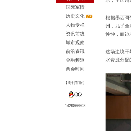
示，全国超
国际军情
历史文化
VIP
根据墨西哥
人物专栏
州，几乎全
资讯前线
忡忡，而边
城市观察
前沿资讯
这场边境干
水资源分配
金融频道
两会时间
【周刊客服】
1429866508