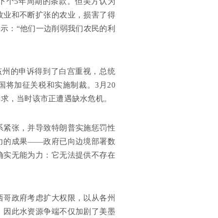
下个5年周期的条款。但美方认为
牧业和不断扩张的农业，损害了得
表示：“他们一边削弱我们农民的利
，该州的申诉得到了白宫重视，总统
将加征关税和实施制裁。3月20
请求，当时该市正遭遇缺水危机。
系紧张，并导致特朗普实施惩罚性
力的成果——政府已向边境部署数
确实无能为力：它无法提供不存在
西哥政府考虑扩大权限，以从各州
。因此水资源争端不仅加剧了美墨