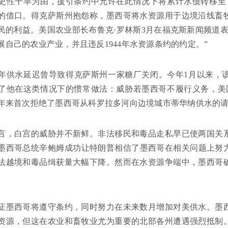
史性干旱为由，援引条约中允许在此情况下将累计水债转移至
的借口。得克萨斯州抱怨称，墨西哥将水资源用于边境沿线畜
民的利益。美国农业部长布鲁克·罗林斯3月在福克斯新闻频道
展自己的农业产业，并且违反1944年水资源条约的约定。”
24年供水延迟曾导致得克萨斯州一家糖厂关闭。今年1月以来
了他在这类情况下的惯常做法：威胁若墨西哥不履行义务，美国
0年来首次拒绝了墨西哥从科罗拉多河向边境城市蒂华纳供水的
言，白宫的威胁并不新鲜。非法移民和毒品走私早已使两国关
墨西哥总统辛鲍姆成功让特朗普相信了墨西哥在相关问题上努
法越境和毒品缉获量大幅下降。然而在水资源争端中，墨西哥
证墨西哥将遵守条约，同时努力在未来数月增加对美供水。墨
资源，但这在农业和畜牧业尤为重要的北部各州遭遇强烈抵制