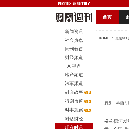
首页
新闻资讯
HOME
/
总第906
社会热点
周刊卷首
财经频道
AI视界
地产频道
汽车频道
封面故事
VIP
特别报道
VIP
摘要：墨西哥
时事观察
VIP
对话财经
格兰德河发
现在时讯