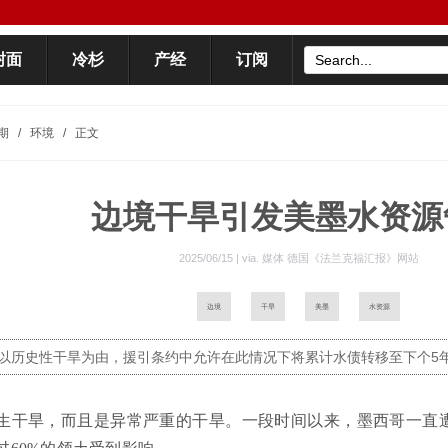
封面
冷杉
产经
订阅
期
/
环境
/
正文
边境干旱引发美墨水资源
2025/06/15 | via.
媒体 德国《法兰克福汇报》网站
边境
干旱
美墨
水资源
以历史性干旱为由，援引条约中允许在此情况下将累计水债转移至下个5
生干旱，而且是异常严重的干旱。一段时间以来，墨西哥一直