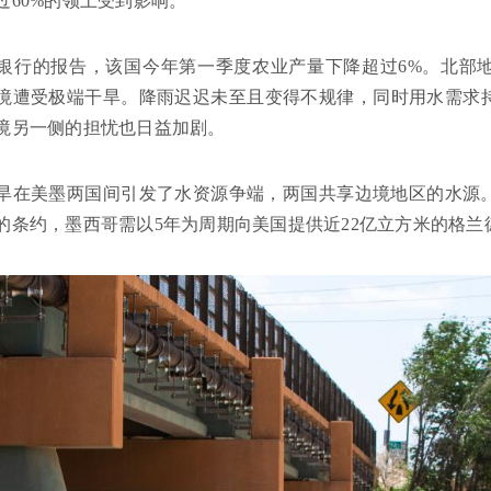
过60%的领土受到影响。
银行的报告，该国今年第一季度农业产量下降超过6%。北部
境遭受极端干旱。降雨迟迟未至且变得不规律，同时用水需求
境另一侧的担忧也日益加剧。
旱在美墨两国间引发了水资源争端，两国共享边境地区的水源。
的条约，墨西哥需以5年为周期向美国提供近22亿立方米的格兰