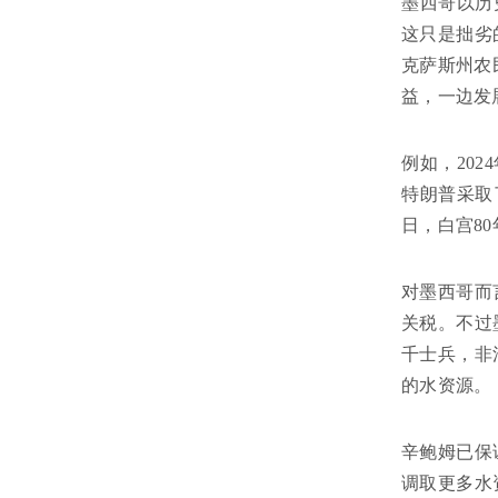
墨西哥以历
这只是拙劣
克萨斯州农
益，一边发
例如，20
特朗普采取
日，白宫8
对墨西哥而
关税。不过
千士兵，非
的水资源。
辛鲍姆已保
调取更多水