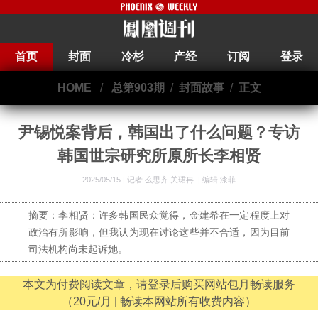
首页
封面
冷杉
产经
订阅
登录
HOME
/
总第903期
/
封面故事
/
正文
尹锡悦案背后，韩国出了什么问题？专访
韩国世宗研究所原所长李相贤
2025/05/15 |
记者 么思齐 关珺冉
|
编辑 漆菲
摘要：李相贤：许多韩国民众觉得，金建希在一定程度上对
政治有所影响，但我认为现在讨论这些并不合适，因为目前
司法机构尚未起诉她。
本文为付费阅读文章，请登录后购买网站包月畅读服务
（20元/月 | 畅读本网站所有收费内容）